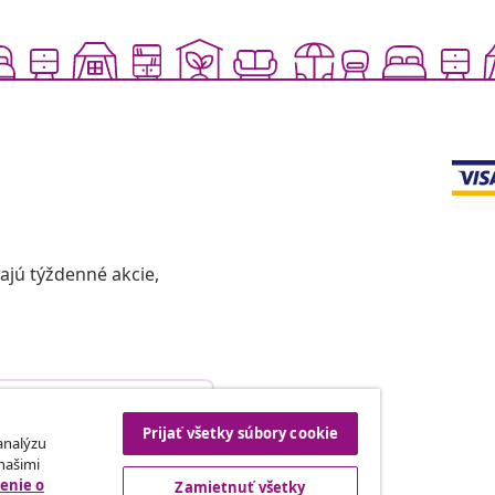
vajú týždenné akcie,
Odstúpenie od zmluvy
Prijať všetky súbory cookie
 analýzu
 našimi
enie o
Zamietnuť všetky