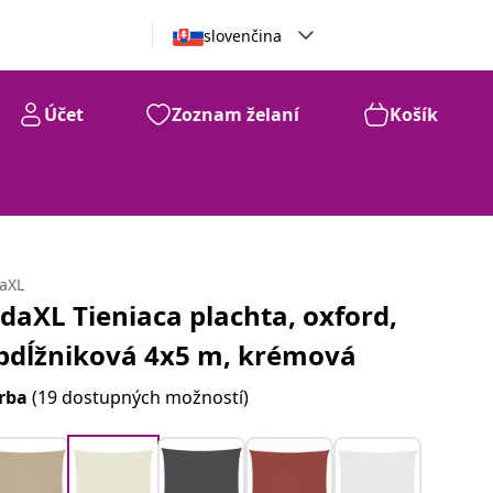
slovenčina
Účet
Zoznam želaní
Košík
daXL
idaXL Tieniaca plachta, oxford,
bdĺžniková 4x5 m, krémová
rba
(19 dostupných možností)