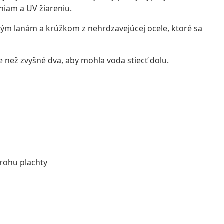
sniam a UV žiareniu.
eným lanám a krúžkom z nehrdzavejúcej ocele, ktoré sa
e než zvyšné dva, aby mohla voda stiecť dolu.
rohu plachty