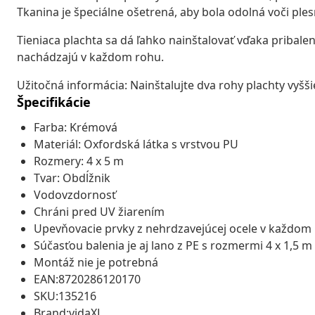
Tkanina je špeciálne ošetrená, aby bola odolná voči ple
Tieniaca plachta sa dá ľahko nainštalovať vďaka pribal
nachádzajú v každom rohu.
Užitočná informácia: Nainštalujte dva rohy plachty vyšši
Špecifikácie
Farba: Krémová
Materiál: Oxfordská látka s vrstvou PU
Rozmery: 4 x 5 m
Tvar: Obdĺžnik
Vodovzdornosť
Chráni pred UV žiarením
Upevňovacie prvky z nehrdzavejúcej ocele v každom 
Súčasťou balenia je aj lano z PE s rozmermi 4 x 1,5 m
Montáž nie je potrebná
EAN:8720286120170
SKU:135216
Brand:vidaXL