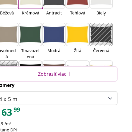
Béžová
Krémová
Antracit
Tehlová
Biely
ivohned
Tmavozel
Modrá
Žltá
Červená
á
ená
Zobraziť viac
zmery
ranžová
Čierna
Hnedá
Svetlosiv
Piesková
á
4 x 5 m
99
63
,9 /m²
oranžová
Žltá a
Modrá a
Svetlo
átane DPH