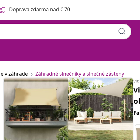
Doprava zdarma nad € 70
ie v záhrade
Záhradné slnečníky a slnečné zásteny
vi
v
o
Fa