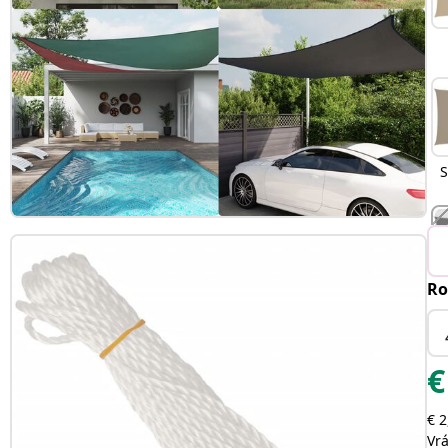
S
Ro
O
€
€ 2
Vr