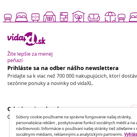
Žite lepšie za menej
peňazí
Prihláste sa na odber nášho newslettera
Pridajte sa k viac než 700 000 nakupujúcich, ktorí dostá
sezónne ponuky a novinky od vidaXL.
Odstúpenie od zmluvy
Odošlite žiadosť o odstúpenie od vašej objednávky.
Súbory cookie používame na správne fungovanie našej stránky,
personalizácia reklám , poskytovanie funkcií sociálnych médií a na
návštevnosti. Informácie o používaní našej stránky tiež zdieľame s
sociálnymi médiami, reklamnými a analytickými partnermi.
Vyhlás