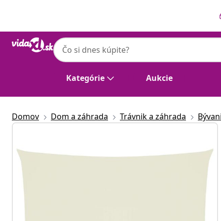
Predchádzajúce
Ďalšie
Kategórie
Aukcie
Domov
Dom a záhrada
Trávnik a záhrada
Bývan