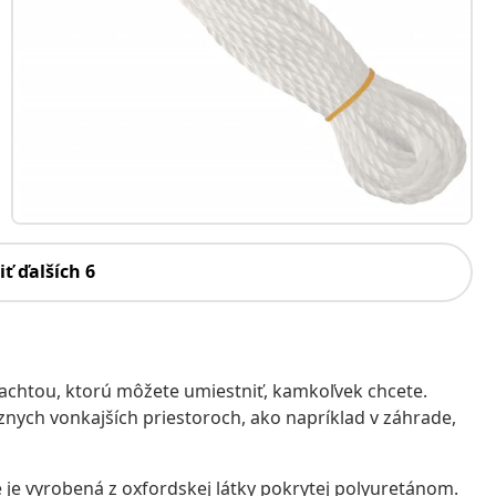
iť ďalších 6
achtou, ktorú môžete umiestniť, kamkoľvek chcete.
znych vonkajších priestoroch, ako napríklad v záhrade,
je vyrobená z oxfordskej látky pokrytej polyuretánom.