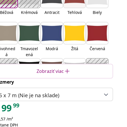
Béžová
Krémová
Antracit
Tehlová
Biely
ivohned
Tmavozel
Modrá
Žltá
Červená
á
ená
Zobraziť viac
zmery
ranžová
Čierna
Hnedá
Svetlosiv
Piesková
á
5 x 7 m (Nie je na sklade)
99
99
,57 /m²
oranžová
Žltá a
Modrá a
Svetlo
átane DPH