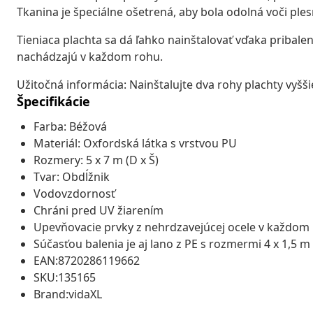
Tkanina je špeciálne ošetrená, aby bola odolná voči ple
Tieniaca plachta sa dá ľahko nainštalovať vďaka pribal
nachádzajú v každom rohu.
Užitočná informácia: Nainštalujte dva rohy plachty vyšši
Špecifikácie
Farba: Béžová
Materiál: Oxfordská látka s vrstvou PU
Rozmery: 5 x 7 m (D x Š)
Tvar: Obdĺžnik
Vodovzdornosť
Chráni pred UV žiarením
Upevňovacie prvky z nehrdzavejúcej ocele v každom 
Súčasťou balenia je aj lano z PE s rozmermi 4 x 1,5 m
EAN:8720286119662
SKU:135165
Brand:vidaXL