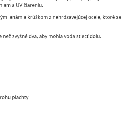
sniam a UV žiareniu.
eným lanám a krúžkom z nehrdzavejúcej ocele, ktoré sa
e než zvyšné dva, aby mohla voda stiecť dolu.
rohu plachty