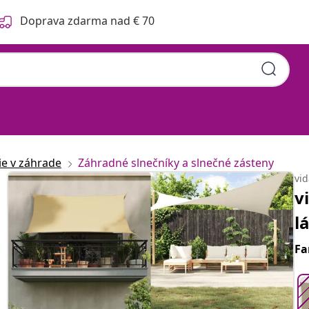
Doprava zdarma nad € 70
obdĺžniková 5x7 m béžová
ie v záhrade
Záhradné slnečníky a slnečné zásteny
vi
v
l
Fa