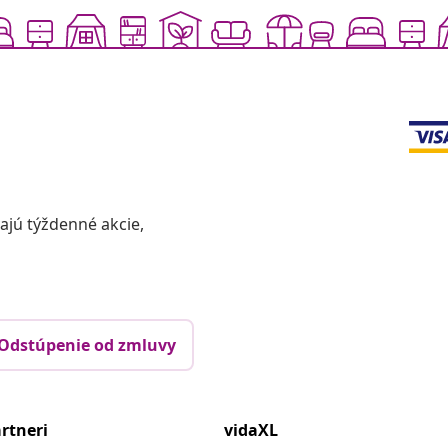
vajú týždenné akcie,
Odstúpenie od zmluvy
rtneri
vidaXL