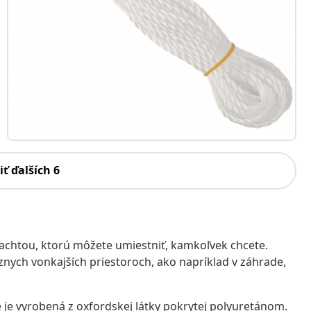
iť ďalších 6
achtou, ktorú môžete umiestniť, kamkoľvek chcete.
znych vonkajších priestoroch, ako napríklad v záhrade,
je vyrobená z oxfordskej látky pokrytej polyuretánom.