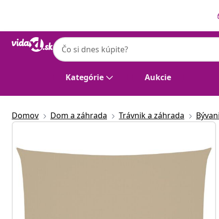
Predchádzajúce
Ďalšie
vidaXL
vidaXL Tieniaca plachta oxfordská látka 
Kategórie
Aukcie
Domov
Dom a záhrada
Trávnik a záhrada
Bývan