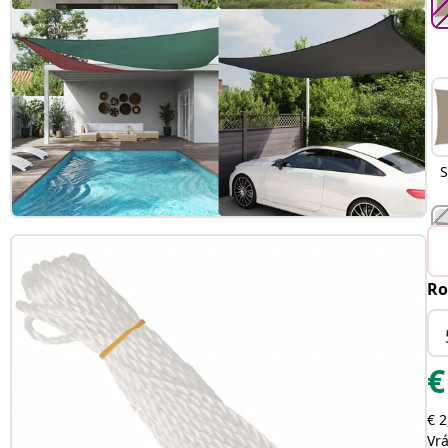
S
Ro
O
€
€ 2
Vr