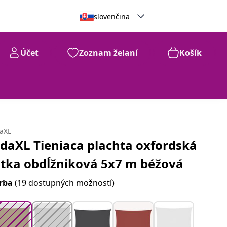
slovenčina
Účet
Zoznam želaní
Košík
99
€
99
daXL
idaXL Tieniaca plachta oxfordská
átka obdĺžniková 5x7 m béžová
rba
(19 dostupných možností)