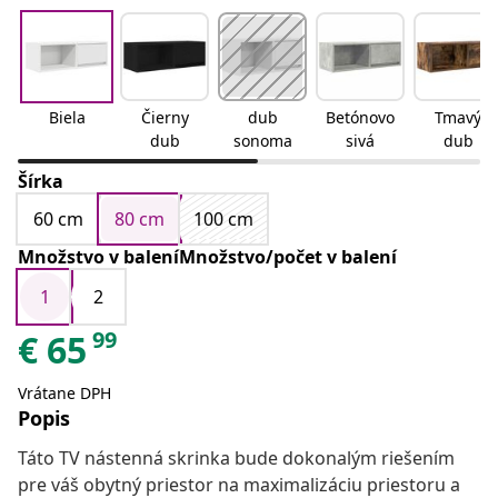
Biela
Čierny
dub
Betónovo
Tmavý
dub
sonoma
sivá
dub
Šírka
60 cm
80 cm
100 cm
Množstvo v baleníMnožstvo/počet v balení
1
2
99
€
65
Vrátane DPH
Popis
Táto TV nástenná skrinka bude dokonalým riešením
pre váš obytný priestor na maximalizáciu priestoru a