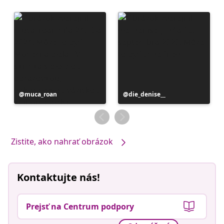
Príspevok
muca_roan
Príspevok
die_denise__
zverejnil
zverejnil
Zistite, ako nahrať obrázok
Kontaktujte nás!
Prejsť na Centrum podpory