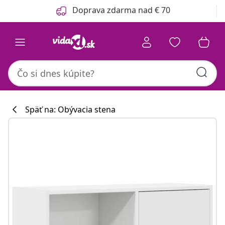
Predchádzajúce
Ďalšie
Doprava zdarma nad € 70
Späť na: Obývacia stena