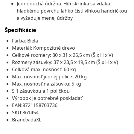
Jednoduchá údržba: Hifi skrinka sa vďaka
hladkému povrchu ľahko čistí vlhkou handričkou
a vyžaduje menej údržby.
Špecifikácie
Farba: Biela
Materiál: Kompozitné drevo
Celkové rozmery: 80 x 31 x 25,5 cm (Š x H x V)
Rozmery zásuvky: 37 x 23,5 x 19,5 cm (Š x H x V)
Celková max. nosnosť: 60 kg
Max. nosnosť jednej police: 20 kg
Max. nosnosť na zásuvku: 5 kg
S 1 zásuvkou a 1 poličkou
Výrobok je potrebné poskladať
EAN:8721158703736
SKU:861454
Brand:vidaXL