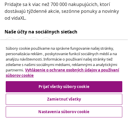
Pridajte sa k viac než 700 000 nakupujúcich, ktorí
dostávajú týždenné akcie, sezónne ponuky a novinky
od vidaXL.
Naše účty na sociálnych sieťach
Súbory cookie používame na správne fungovanie našej stránky,
personalizácia reklám , poskytovanie funkcií sociálnych médií a na
Odstúpenie od zmluvy
analýzu návštevnosti. Informácie o používaní našej stránky tiež
zdieľame s našimi sociálnymi médiami, reklamnými a analytickými
Odošlite žiadosť o odstúpenie od vašej objednávky.
partnermi.
Vyhlásenie o ochrane osobných údajov a používaní
súborov cookie
Odstúpenie od zmluvy
Prijať všetky súbory cookie
Zamietnuť všetky
Zákaznícky Servis
Nastavenia súborov cookie
Obchodní partneri