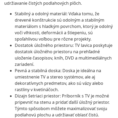
udržiavanie čistých podlahových plôch.
Stabilný a odolný materiál: Vďaka tomu, že
drevené konštrukcie sú odolným a stabilným
materiálom s hladkým povrchom, ktorý je odolný
voči vlhkosti, deformácii a štiepeniu, sú
spoľahlivou voľbou pre rôzne projekty.
Dostatok úložného priestoru: TV lavica poskytuje
dostatok úložného priestoru na prehľadné
uloženie časopisov, kníh, DVD a multimediálnych
zariadení.
Pevná a stabilná doska: Doska je ideálna na
umiestnenie TV a stereo systémov, ale aj
dekoratívnych predmetov, ako sú vázy alebo
rastliny v kvetináčoch.
Dizajn šetriaci priestor: Príborník s TV je možné
pripevniť na stenu a pridať ďalší úložný priestor.
Týmto spôsobom môžete maximalizovať svoju
podlahovú plochu a udržiavať oblasť čistú.