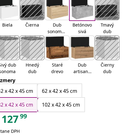
Biela
Čierna
Dub
Betónovo
Tmavý
sonomad
sivá
dub
ub
sonoma
Sivý dub
Hnedý
Staré
Dub
Čierny
sonoma
dub
drevo
artisand
dub
ub
zmery
artisan
42 x 42 x 45 cm
62 x 42 x 45 cm
82 x 42 x 45 cm
102 x 42 x 45 cm
99
127
átane DPH