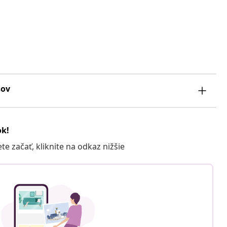
sov
ok!
 začať, kliknite na odkaz nižšie