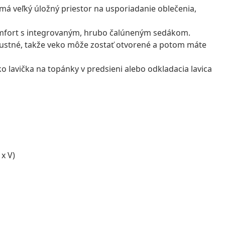
má veľký úložný priestor na usporiadanie oblečenia,
omfort s integrovaným, hrubo čalúneným sedákom.
bustné, takže veko môže zostať otvorené a potom máte
ako lavička na topánky v predsieni alebo odkladacia lavica
x V)