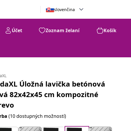
slovenčina
Účet
Zoznam želaní
Košík
daXL
idaXL Úložná lavička betónová
ivá 82x42x45 cm kompozitné
revo
rba
(10 dostupných možností)