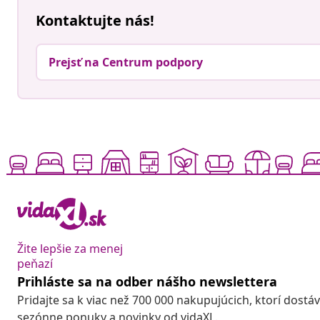
Kontaktujte nás!
Prejsť na Centrum podpory
Žite lepšie za menej
peňazí
Prihláste sa na odber nášho newslettera
Pridajte sa k viac než 700 000 nakupujúcich, ktorí dostá
sezónne ponuky a novinky od vidaXL.