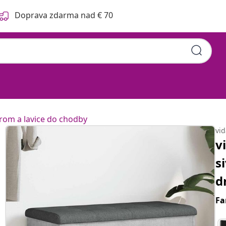
Doprava zdarma nad € 70
orom a lavice do chodby
vi
v
s
d
Fa