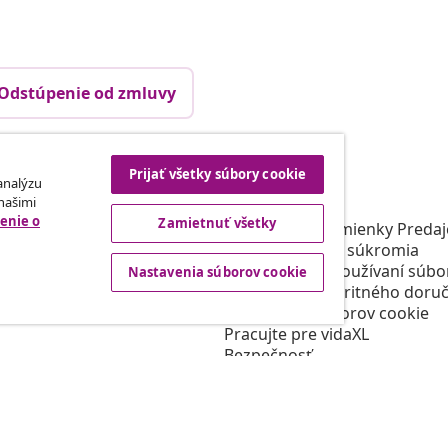
Odstúpenie od zmluvy
Prijať všetky súbory cookie
rtneri
vidaXL
 analýzu
 našimi
gram
O vidaXL
enie o
Zamietnuť všetky
e vidaXL
Obchodné podmienky Predajc
 oblasti marketingu
Zásady ochrany súkromia
Prehlásenie o používaní súbo
Nastavenia súborov cookie
Podmienky prioritného doruč
Nastavenia súborov cookie
Pracujte pre vidaXL
Bezpečnosť
Zodpovedná osoba EÚ
Politikou EPR
Prehlásenie o prístupnosti