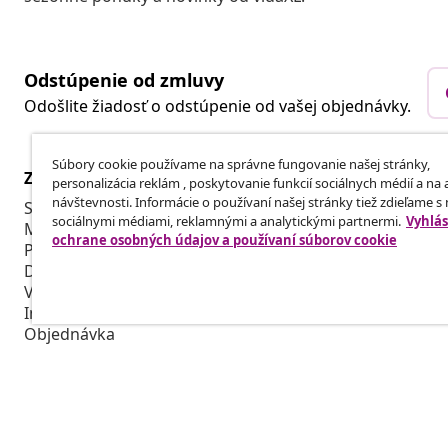
Odstúpenie od zmluvy
Odošlite žiadosť o odstúpenie od vašej objednávky.
Súbory cookie používame na správne fungovanie našej stránky,
Zákaznícky Servis
Obchodní pa
personalizácia reklám , poskytovanie funkcií sociálnych médií a na
návštevnosti. Informácie o používaní našej stránky tiež zdieľame s
Sledujte svoju objednávku
Affiliate Pro
sociálnymi médiami, reklamnými a analytickými partnermi.
Vyhlás
Môj účet
Vyrábajte pr
ochrane osobných údajov a používaní súborov cookie
Platba
Spolupráca v
Doprava a doručenie
Vrátenie tovaru
Informácie o výrobku
Objednávka