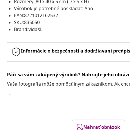
Rozmery: 80 x 40 x 5 cm (D x Š x H)
Výrobok je potrebné poskladať: Áno
EAN:8721012162532
SKU:835050
Brand:vidaXL
Informácie o bezpečnosti a dodržiavaní predpi
Páči sa vám zakúpený výrobok? Nahrajte jeho obráz
Vaša fotografia môže pomôcť iným zákazníkom. Ak chcete
Nahrať obrázok