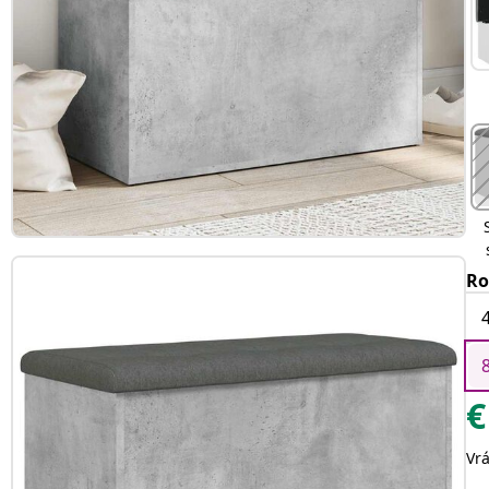
Ro
€
Vr