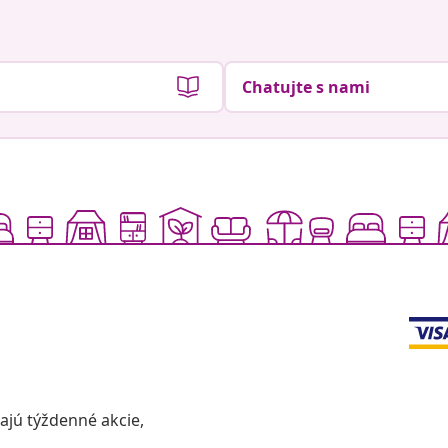
Chatujte s nami
vajú týždenné akcie,