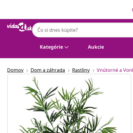
Predchádzajúce
Ďalšie
Kategórie
Aukcie
Domov
Dom a záhrada
Rastliny
Vnútorné a Vonk