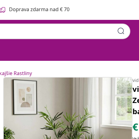
Doprava zdarma nad € 70
ajšie Rastliny
vi
v
Z
b
€
Vr