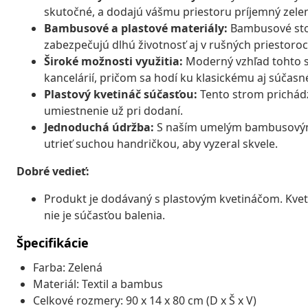
skutočné, a dodajú vášmu priestoru príjemný zele
Bambusové a plastové materiály:
Bambusové ston
zabezpečujú dlhú životnosť aj v rušných priestoroc
Široké možnosti využitia:
Moderný vzhľad tohto st
kancelárií, pričom sa hodí ku klasickému aj súčasn
Plastový kvetináč súčasťou:
Tento strom prichádz
umiestnenie už pri dodaní.
Jednoduchá údržba:
S naším umelým bambusovým s
utrieť suchou handričkou, aby vyzeral skvele.
Dobré vedieť:
Produkt je dodávaný s plastovým kvetináčom. Kveti
nie je súčasťou balenia.
Špecifikácie
Farba: Zelená
Materiál: Textil a bambus
Celkové rozmery: 90 x 14 x 80 cm (D x Š x V)