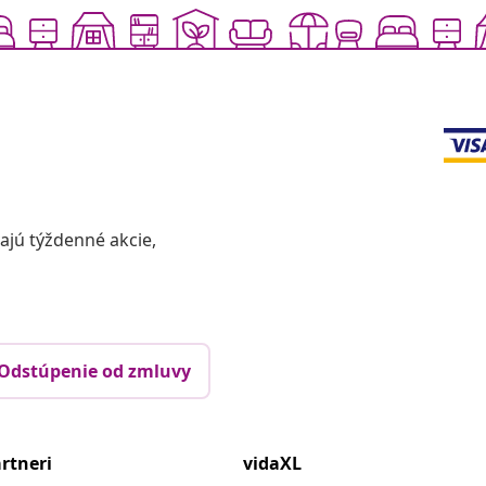
vajú týždenné akcie,
Odstúpenie od zmluvy
rtneri
vidaXL