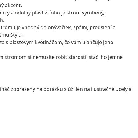
ný akcent.
ky a odolný plast z čoho je strom vyrobený,
h.
romu je vhodný do obývačiek, spální, predsiení a
ému štýlu.
a s plastovým kvetináčom, čo vám uľahčuje jeho
tromom si nemusíte robiť starosti; stačí ho jemne
náč zobrazený na obrázku slúži len na ilustračné účely a