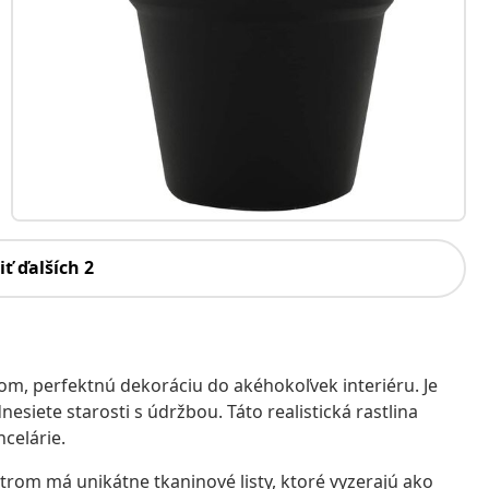
iť ďalších 2
, perfektnú dekoráciu do akéhokoľvek interiéru. Je
esiete starosti s údržbou. Táto realistická rastlina
ncelárie.
om má unikátne tkaninové listy, ktoré vyzerajú ako