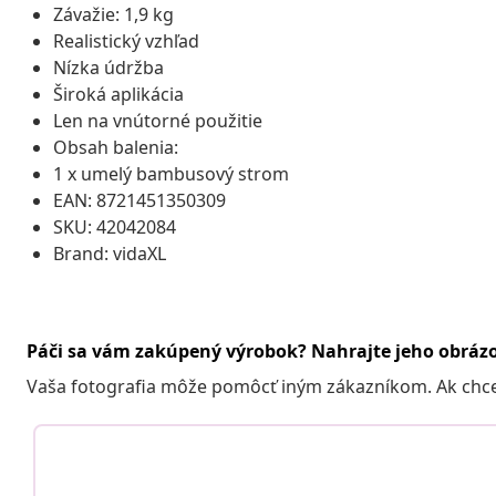
Závažie: 1,9 kg
Realistický vzhľad
Nízka údržba
Široká aplikácia
Len na vnútorné použitie
Obsah balenia:
1 x umelý bambusový strom
EAN: 8721451350309
SKU: 42042084
Brand: vidaXL
Páči sa vám zakúpený výrobok? Nahrajte jeho obráz
Vaša fotografia môže pomôcť iným zákazníkom. Ak chcete