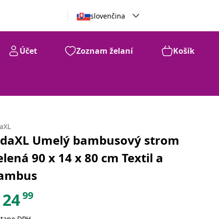
slovenčina
Účet
Zoznam želaní
Košík
daXL
idaXL Umelý bambusový strom
elená 90 x 14 x 80 cm Textil a
ambus
99
24
átane DPH