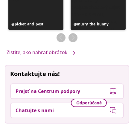
Príspevok
picket_and_post
Príspevok
murry_the_bunny
zverejnil
zverejnil
Zistite, ako nahrať obrázok
Kontaktujte nás!
Prejsť na Centrum podpory
Odporúčané
Chatujte s nami