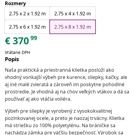
Rozmery
2.75 x 2 x 1.92 m
2.75 x 4 x 1.92 m
2.75 x 6 x 1.92 m
2.75 x 8 x 1.92 m
99
€
370
Vrátane DPH
Popis
Naša praktická a priestranná klietka poslúži ako
vhodný vonkajší výbeh pre kurence, sliepky, kačky, ale
aj iné malé zvieratá a zároveň im poskytne pohodlné
prostredie. Je vhodná aj na chov veľkých vtákov a dá sa
používať aj ako vtáčia voliéra.
Výbeh pre sliepky je vyrobený z vysokokvalitnej
pozinkovanej ocele, a preto je naozaj trvácny. Klietka
má striešku zo 100% polyetylénu. Na bráničke sa
nachádza zámka pre väčšiu bezpečnosť. Výrobok sa