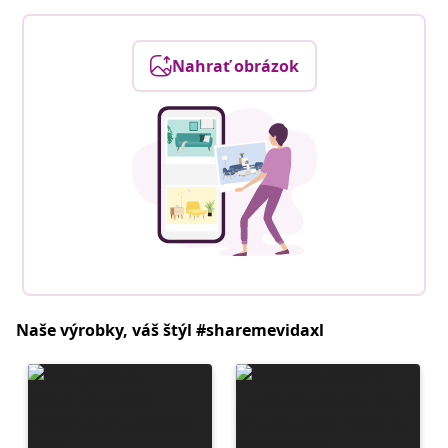
Nahrať obrázok
Naše výrobky, váš štýl #sharemevidaxl