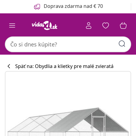
Predchádzajúce
Ďalšie
Doprava zdarma nad € 70
Späť na: Obydlia a klietky pre malé zvieratá