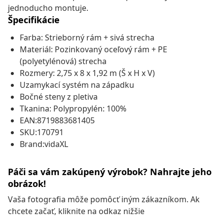
jednoducho montuje.
Špecifikácie
Farba: Strieborný rám + sivá strecha
Materiál: Pozinkovaný oceľový rám + PE
(polyetylénová) strecha
Rozmery: 2,75 x 8 x 1,92 m (Š x H x V)
Uzamykací systém na západku
Bočné steny z pletiva
Tkanina: Polypropylén: 100%
EAN:8719883681405
SKU:170791
Brand:vidaXL
Páči sa vám zakúpený výrobok? Nahrajte jeho
obrázok!
Vaša fotografia môže pomôcť iným zákazníkom. Ak
chcete začať, kliknite na odkaz nižšie