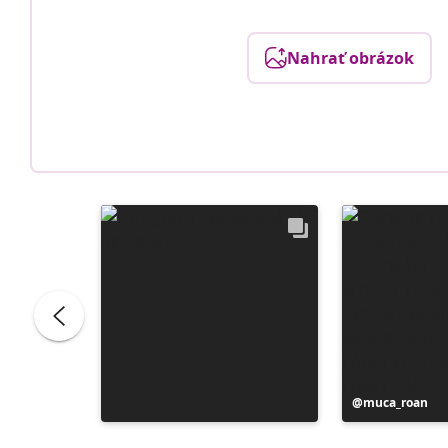
Nahrať obrázok
Príspevok
muca_roan
zverejnil