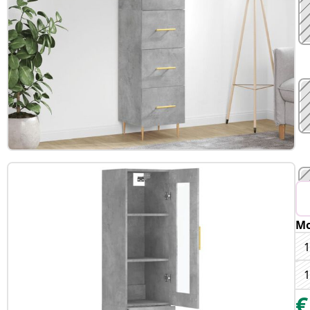
Mo
1
1
€