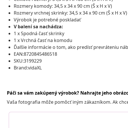
Rozmery komody: 34,5 x 34 x 90 cm (Š x H x V)
Rozmery vrchnej skrinky: 34,5 x 34 x 90 cm (Š x H x V)
Výrobok je potrebné poskladať
V balení sa nachádza:
1 x Spodná časť skrinky
1 x Vrchná časť na komodu
Ďalšie informácie o tom, ako predísť prevráteniu ná
EAN:8720845486518
SKU:3199229
Brand:vidaXL
Páči sa vám zakúpený výrobok? Nahrajte jeho obráz
Vaša fotografia môže pomôcť iným zákazníkom. Ak chcete