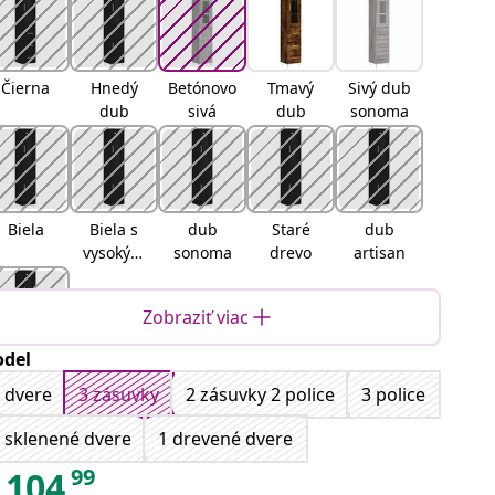
Čierna
Hnedý
Betónovo
Tmavý
Sivý dub
dub
sivá
dub
sonoma
Biela
Biela s
dub
Staré
dub
vysokým
sonoma
drevo
artisan
leskom
Zobraziť viac
del
Čierny
 dvere
3 zásuvky
2 zásuvky 2 police
3 police
dub
 sklenené dvere
1 drevené dvere
99
104