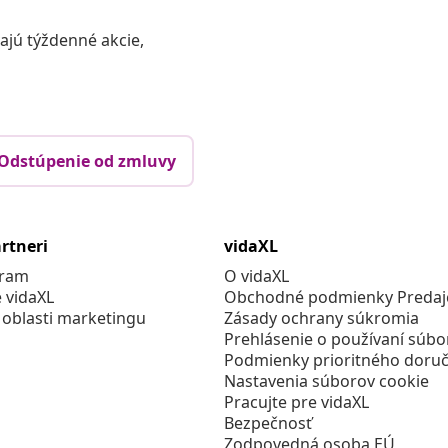
vajú týždenné akcie,
Odstúpenie od zmluvy
rtneri
vidaXL
gram
O vidaXL
e vidaXL
Obchodné podmienky Predajc
 oblasti marketingu
Zásady ochrany súkromia
Prehlásenie o používaní súbo
Podmienky prioritného doruč
Nastavenia súborov cookie
Pracujte pre vidaXL
Bezpečnosť
Zodpovedná osoba EÚ