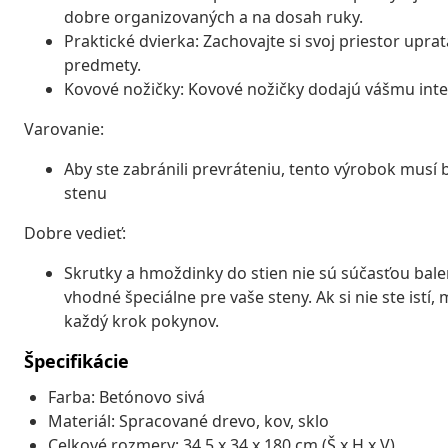
dobre organizovaných a na dosah ruky.
Praktické dvierka: Zachovajte si svoj priestor upra
predmety.
Kovové nožičky: Kovové nožičky dodajú vášmu interi
Varovanie:
Aby ste zabránili prevráteniu, tento výrobok musí
stenu
Dobre vedieť:
Skrutky a hmoždinky do stien nie sú súčasťou bal
vhodné špeciálne pre vaše steny. Ak si nie ste istí,
každý krok pokynov.
Špecifikácie
Farba: Betónovo sivá
Materiál: Spracované drevo, kov, sklo
Celkové rozmery: 34,5 x 34 x 180 cm (Š x H x V)