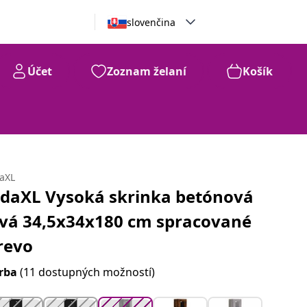
slovenčina
Účet
Zoznam želaní
Košík
99
€
104
daXL
idaXL Vysoká skrinka betónová
ivá 34,5x34x180 cm spracované
revo
rba
(11 dostupných možností)