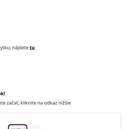
bytku; nájdete
tu
ok!
 začať, kliknite na odkaz nižšie