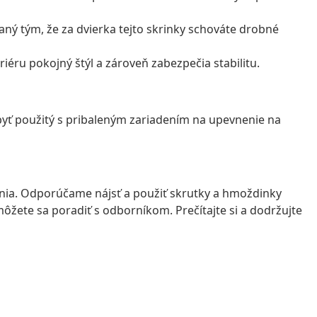
taný tým, že za dvierka tejto skrinky schováte drobné
éru pokojný štýl a zároveň zabezpečia stabilitu.
 byť použitý s pribaleným zariadením na upevnenie na
enia. Odporúčame nájsť a použiť skrutky a hmoždinky
 môžete sa poradiť s odborníkom. Prečítajte si a dodržujte