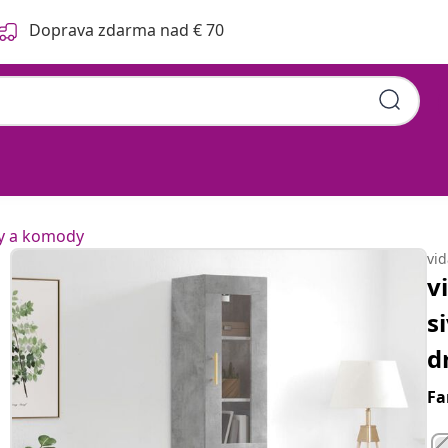
Doprava zdarma nad € 70
5x34x180 cm spracované
y a komody
vi
v
s
d
Fa