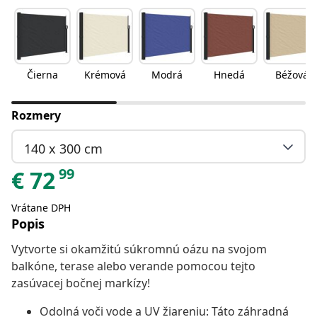
Čierna
Krémová
Modrá
Hnedá
Béžová
Rozmery
140 x 300 cm
99
€
72
Vrátane DPH
Popis
Vytvorte si okamžitú súkromnú oázu na svojom
balkóne, terase alebo verande pomocou tejto
zasúvacej bočnej markízy!
Odolná voči vode a UV žiareniu: Táto záhradná