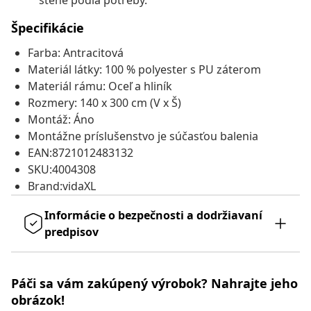
stene podľa potreby.
Špecifikácie
Farba: Antracitová
Materiál látky: 100 % polyester s PU záterom
Materiál rámu: Oceľ a hliník
Rozmery: 140 x 300 cm (V x Š)
Montáž: Áno
Montážne príslušenstvo je súčasťou balenia
EAN:8721012483132
SKU:4004308
Brand:vidaXL
Informácie o bezpečnosti a dodržiavaní
predpisov
Páči sa vám zakúpený výrobok? Nahrajte jeho
obrázok!