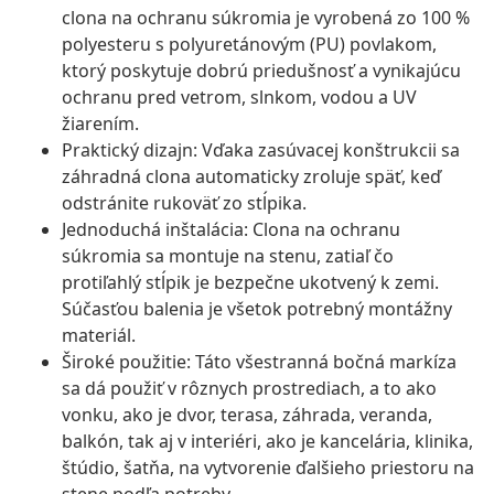
clona na ochranu súkromia je vyrobená zo 100 %
polyesteru s polyuretánovým (PU) povlakom,
ktorý poskytuje dobrú priedušnosť a vynikajúcu
ochranu pred vetrom, slnkom, vodou a UV
žiarením.
Praktický dizajn: Vďaka zasúvacej konštrukcii sa
záhradná clona automaticky zroluje späť, keď
odstránite rukoväť zo stĺpika.
Jednoduchá inštalácia: Clona na ochranu
súkromia sa montuje na stenu, zatiaľ čo
protiľahlý stĺpik je bezpečne ukotvený k zemi.
Súčasťou balenia je všetok potrebný montážny
materiál.
Široké použitie: Táto všestranná bočná markíza
sa dá použiť v rôznych prostrediach, a to ako
vonku, ako je dvor, terasa, záhrada, veranda,
balkón, tak aj v interiéri, ako je kancelária, klinika,
štúdio, šatňa, na vytvorenie ďalšieho priestoru na