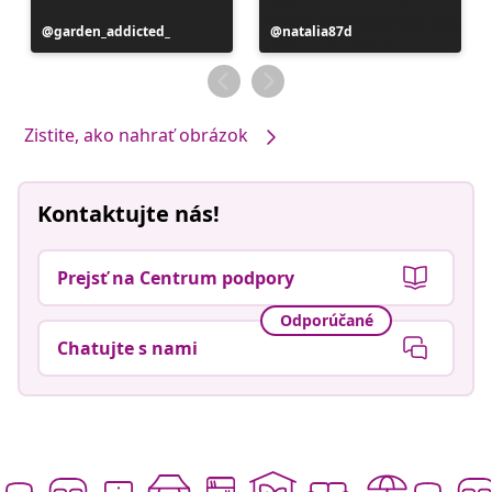
Príspevok
garden_addicted_
Príspevok
natalia87d
zverejnil
zverejnil
Zistite, ako nahrať obrázok
Kontaktujte nás!
Prejsť na Centrum podpory
Odporúčané
Chatujte s nami