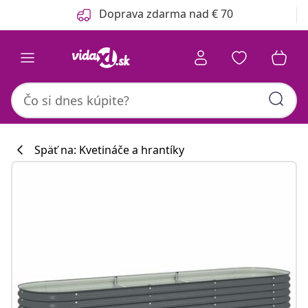
Predchádzajúce
Ďalšie
Doprava zdarma nad € 70
Späť na: Kvetináče a hrantíky