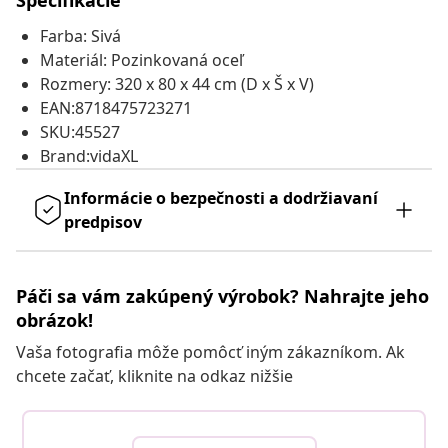
Špecifikácie
Farba: Sivá
Materiál: Pozinkovaná oceľ
Rozmery: 320 x 80 x 44 cm (D x Š x V)
EAN:8718475723271
SKU:45527
Brand:vidaXL
Informácie o bezpečnosti a dodržiavaní
predpisov
Páči sa vám zakúpený výrobok? Nahrajte jeho
obrázok!
Vaša fotografia môže pomôcť iným zákazníkom. Ak
chcete začať, kliknite na odkaz nižšie