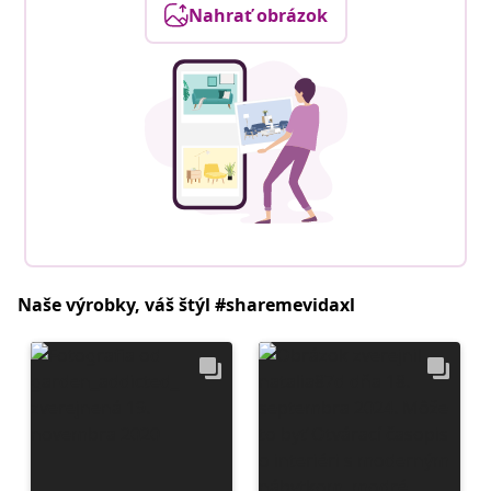
Nahrať obrázok
Naše výrobky, váš štýl #sharemevidaxl