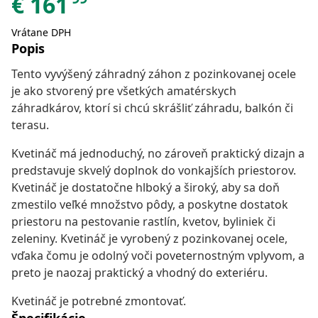
€
161
Vrátane DPH
Popis
Tento vyvýšený záhradný záhon z pozinkovanej ocele
je ako stvorený pre všetkých amatérskych
záhradkárov, ktorí si chcú skrášliť záhradu, balkón či
terasu.
Kvetináč má jednoduchý, no zároveň praktický dizajn a
predstavuje skvelý doplnok do vonkajších priestorov.
Kvetináč je dostatočne hlboký a široký, aby sa doň
zmestilo veľké množstvo pôdy, a poskytne dostatok
priestoru na pestovanie rastlín, kvetov, byliniek či
zeleniny. Kvetináč je vyrobený z pozinkovanej ocele,
vďaka čomu je odolný voči poveternostným vplyvom, a
preto je naozaj praktický a vhodný do exteriéru.
Kvetináč je potrebné zmontovať.