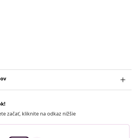
sov
ok!
 začať, kliknite na odkaz nižšie