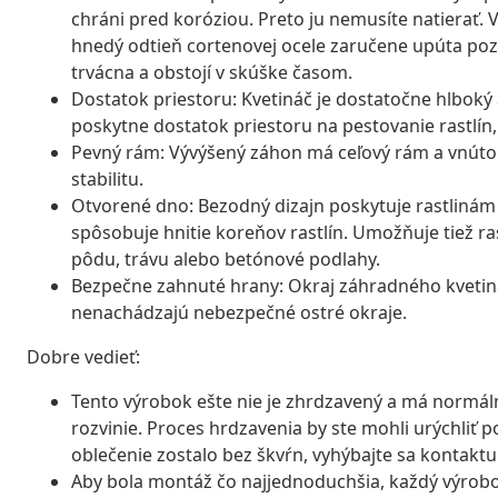
chráni pred koróziou. Preto ju nemusíte natierať.
hnedý odtieň cortenovej ocele zaručene upúta po
trvácna a obstojí v skúške časom.
Dostatok priestoru: Kvetináč je dostatočne hlboký 
poskytne dostatok priestoru na pestovanie rastlín, 
Pevný rám: Vývýšený záhon má ceľový rám a vnútor
stabilitu.
Otvorené dno: Bezodný dizajn poskytuje rastliná
spôsobuje hnitie koreňov rastlín. Umožňuje tiež ra
pôdu, trávu alebo betónové podlahy.
Bezpečne zahnuté hrany: Okraj záhradného kvetin
nenachádzajú nebezpečné ostré okraje.
Dobre vedieť:
Tento výrobok ešte nie je zhrdzavený a má normál
rozvinie. Proces hrdzavenia by ste mohli urýchliť
oblečenie zostalo bez škvŕn, vyhýbajte sa kontaktu
Aby bola montáž čo najjednoduchšia, každý výrob