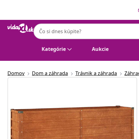
Predchádzajúce
Ďalšie
Kategórie
Aukcie
Domov
Dom a záhrada
Trávnik a záhrada
Záhra