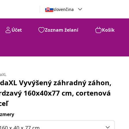
slovenčina
Účet
Zoznam želaní
Košík
daXL
idaXL Vyvýšený záhradný záhon,
rdzavý 160x40x77 cm, cortenová
ceľ
zmery
160 x 40 x 77 cm