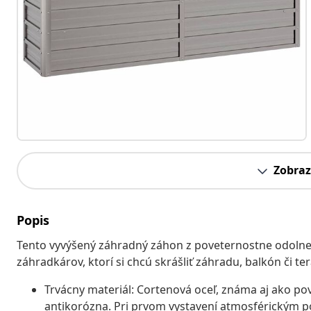
Zobraz
Popis
Tento vyvýšený záhradný záhon z poveternostne odolnej
záhradkárov, ktorí si chcú skrášliť záhradu, balkón či te
Trvácny materiál: Cortenová oceľ, známa aj ako pov
antikorózna. Pri prvom vystavení atmosférickým p