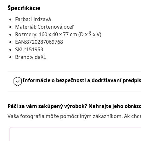
Špecifikácie
Farba: Hrdzavá
Materiál: Cortenová oceľ
Rozmery: 160 x 40 x 77 cm (D x Š x V)
EAN:8720287069768
SKU:151953
Brand:vidaXL
Informácie o bezpečnosti a dodržiavaní predpi
Páči sa vám zakúpený výrobok? Nahrajte jeho obráz
Vaša fotografia môže pomôcť iným zákazníkom. Ak chcete