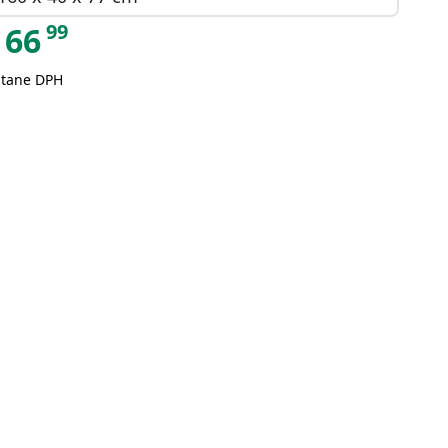
99
66
átane DPH