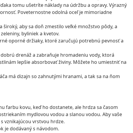
 Vďaka tomu ušetríte náklady na údržbu a opravy. Výrazný
zornosť. Poveternostne odolná oceľ je mimoriadne
a široký, aby sa doň zmestilo veľké množstvo pôdy, a
zeleniny, byliniek a kvetov.
né oporné držiaky, ktoré zaručujú potrebnú pevnosť a
m dobrú drenáž a zabraňuje hromadeniu vody, ktorá
stlinám lepšie absorbovať živiny. Môžete ho umiestniť na
áča má dizajn so zahnutými hranami, a tak sa na ňom
nu farbu kovu, keď ho dostanete, ale hrdza sa časom
 postriekaním mydlovou vodou a slanou vodou. Aby vaše
 s vznikajúcou vrstvou hrdze.
ok je dodávaný s návodom.