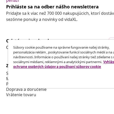
peňazí
Prihláste sa na odber nášho newslettera
Pridajte sa k viac než 700 000 nakupujúcich, ktorí dostá
sezónne ponuky a novinky od vidaXL.
Odstúpenie od zmluvy
Odošlite žiadosť o odstúpenie od vašej objednávky.
Súbory cookie používame na správne fungovanie našej stránky,
personalizácia reklám , poskytovanie funkcií sociálnych médií a na
návštevnosti. Informácie o používaní našej stránky tiež zdieľame s
sociálnymi médiami, reklamnými a analytickými partnermi.
Vyhlás
Zákaznícky Servis
Obchodní pa
ochrane osobných údajov a používaní súborov cookie
Sledujte svoju objednávku
Affiliate Pro
Môj účet
Vyrábajte pr
Platba
Spolupráca v
Doprava a doručenie
Vrátenie tovaru
Informácie o výrobku
Objednávka