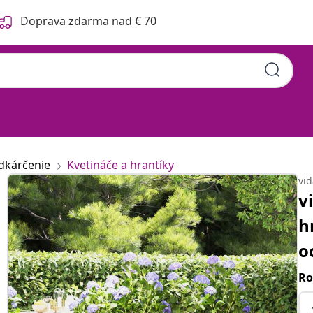
Doprava zdarma nad € 70
dkárčenie
Kvetináče a hrantíky
vi
v
h
o
Ro