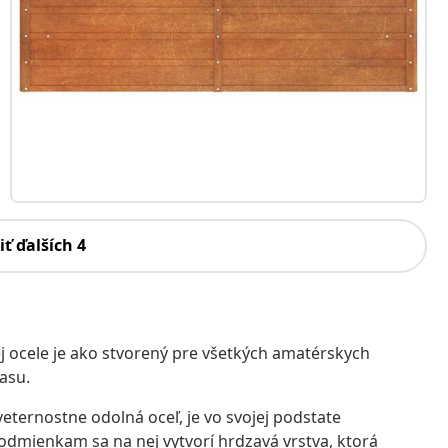
iť ďalších 4
 ocele je ako stvorený pre všetkých amatérskych
rasu.
eternostne odolná oceľ, je vo svojej podstate
odmienkam sa na nej vytvorí hrdzavá vrstva, ktorá