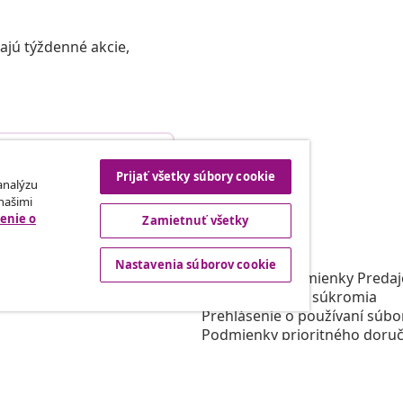
vajú týždenné akcie,
Odstúpenie od zmluvy
Prijať všetky súbory cookie
 analýzu
 našimi
enie o
Zamietnuť všetky
rtneri
vidaXL
gram
O vidaXL
Nastavenia súborov cookie
e vidaXL
Obchodné podmienky Predajc
 oblasti marketingu
Zásady ochrany súkromia
Prehlásenie o používaní súbo
Podmienky prioritného doruč
Nastavenia súborov cookie
Pracujte pre vidaXL
Bezpečnosť