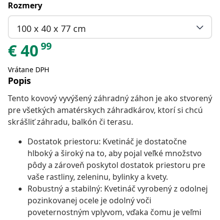
Rozmery
100 x 40 x 77 cm
99
€
40
Vrátane DPH
Popis
Tento kovový vyvýšený záhradný záhon je ako stvorený
pre všetkých amatérskych záhradkárov, ktorí si chcú
skrášliť záhradu, balkón či terasu.
Dostatok priestoru: Kvetináč je dostatočne
hlboký a široký na to, aby pojal veľké množstvo
pôdy a zároveň poskytol dostatok priestoru pre
vaše rastliny, zeleninu, bylinky a kvety.
Robustný a stabilný: Kvetináč vyrobený z odolnej
pozinkovanej ocele je odolný voči
poveternostným vplyvom, vďaka čomu je veľmi