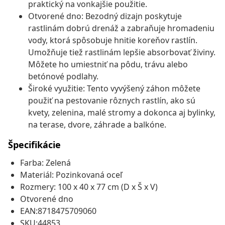
praktický na vonkajšie použitie.
Otvorené dno: Bezodný dizajn poskytuje
rastlinám dobrú drenáž a zabraňuje hromadeniu
vody, ktorá spôsobuje hnitie koreňov rastlín.
Umožňuje tiež rastlinám lepšie absorbovať živiny.
Môžete ho umiestniť na pôdu, trávu alebo
betónové podlahy.
Široké využitie: Tento vyvýšený záhon môžete
použiť na pestovanie rôznych rastlín, ako sú
kvety, zelenina, malé stromy a dokonca aj bylinky,
na terase, dvore, záhrade a balkóne.
Špecifikácie
Farba: Zelená
Materiál: Pozinkovaná oceľ
Rozmery: 100 x 40 x 77 cm (D x Š x V)
Otvorené dno
EAN:8718475709060
SKU:44853