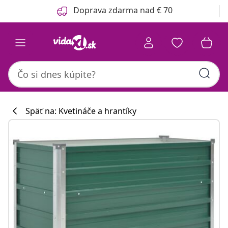
Predchádzajúce
Ďalšie
Doprava zdarma nad € 70
Späť na: Kvetináče a hrantíky