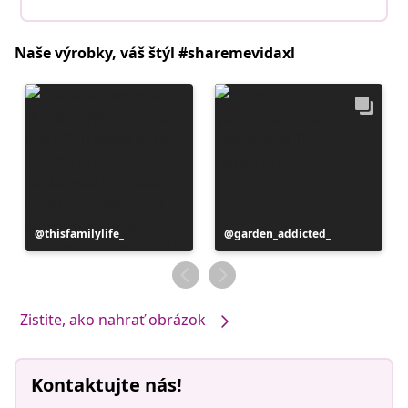
Naše výrobky, váš štýl #sharemevidaxl
Príspevok
thisfamilylife_
Príspevok
garden_addicted_
zverejnil
zverejnil
Zistite, ako nahrať obrázok
Kontaktujte nás!