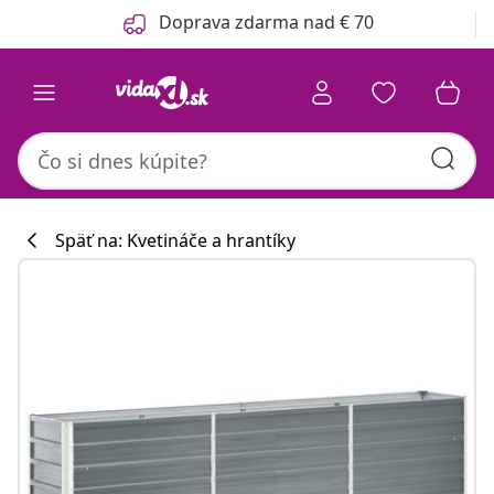
Predchádzajúce
Ďalšie
Doprava zdarma nad € 70
Späť na: Kvetináče a hrantíky