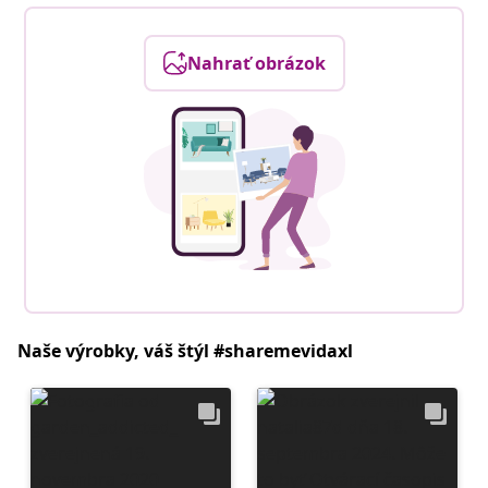
Nahrať obrázok
Naše výrobky, váš štýl #sharemevidaxl