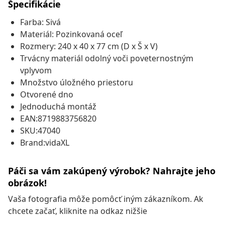
Špecifikácie
Farba: Sivá
Materiál: Pozinkovaná oceľ
Rozmery: 240 x 40 x 77 cm (D x Š x V)
Trvácny materiál odolný voči poveternostným
vplyvom
Množstvo úložného priestoru
Otvorené dno
Jednoduchá montáž
EAN:8719883756820
SKU:47040
Brand:vidaXL
Páči sa vám zakúpený výrobok? Nahrajte jeho
obrázok!
Vaša fotografia môže pomôcť iným zákazníkom. Ak
chcete začať, kliknite na odkaz nižšie