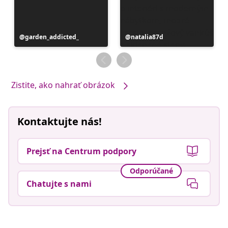
Príspevok
garden_addicted_
Príspevok
natalia87d
zverejnil
zverejnil
Zistite, ako nahrať obrázok
Kontaktujte nás!
Prejsť na Centrum podpory
Odporúčané
Chatujte s nami