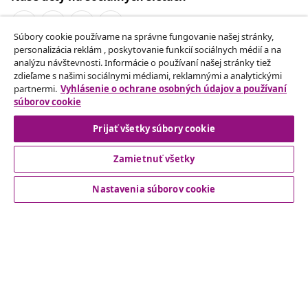
Súbory cookie používame na správne fungovanie našej stránky,
personalizácia reklám , poskytovanie funkcií sociálnych médií a na
Odstúpenie od zmluvy
analýzu návštevnosti. Informácie o používaní našej stránky tiež
zdieľame s našimi sociálnymi médiami, reklamnými a analytickými
Odošlite žiadosť o odstúpenie od vašej objednávky.
partnermi.
Vyhlásenie o ochrane osobných údajov a používaní
súborov cookie
Odstúpenie od zmluvy
Prijať všetky súbory cookie
Zamietnuť všetky
Zákaznícky Servis
Nastavenia súborov cookie
Obchodní partneri
vidaXL
Nájdite viac