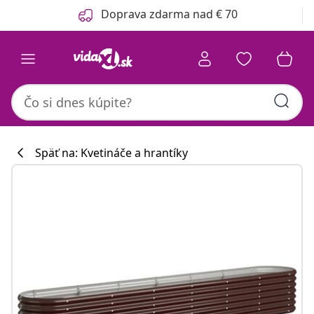
Predchádzajúce
Ďalšie
Doprava zdarma nad € 70
Späť na: Kvetináče a hrantíky