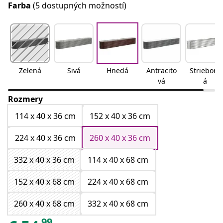
Farba
(5 dostupných možností)
Zelená
Sivá
Hnedá
Antracito
Strieborn
vá
á
Rozmery
114 x 40 x 36 cm
152 x 40 x 36 cm
224 x 40 x 36 cm
260 x 40 x 36 cm
332 x 40 x 36 cm
114 x 40 x 68 cm
152 x 40 x 68 cm
224 x 40 x 68 cm
260 x 40 x 68 cm
332 x 40 x 68 cm
99