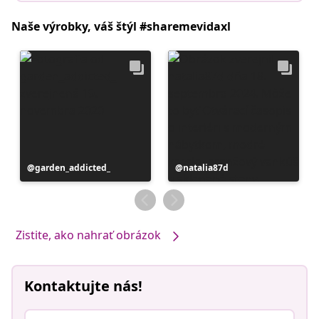
Naše výrobky, váš štýl #sharemevidaxl
Príspevok
garden_addicted_
Príspevok
natalia87d
zverejnil
zverejnil
Zistite, ako nahrať obrázok
Kontaktujte nás!