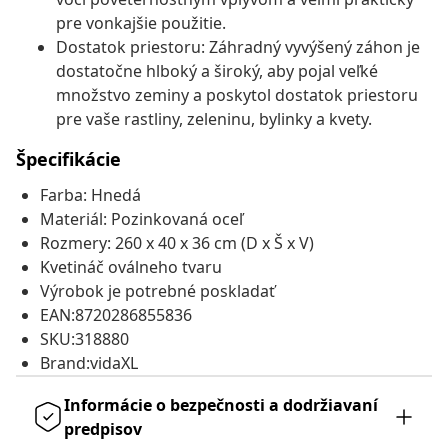
pre vonkajšie použitie.
Dostatok priestoru: Záhradný vyvýšený záhon je
dostatočne hlboký a široký, aby pojal veľké
množstvo zeminy a poskytol dostatok priestoru
pre vaše rastliny, zeleninu, bylinky a kvety.
Špecifikácie
Farba: Hnedá
Materiál: Pozinkovaná oceľ
Rozmery: 260 x 40 x 36 cm (D x Š x V)
Kvetináč oválneho tvaru
Výrobok je potrebné poskladať
EAN:8720286855836
SKU:318880
Brand:vidaXL
Informácie o bezpečnosti a dodržiavaní
predpisov