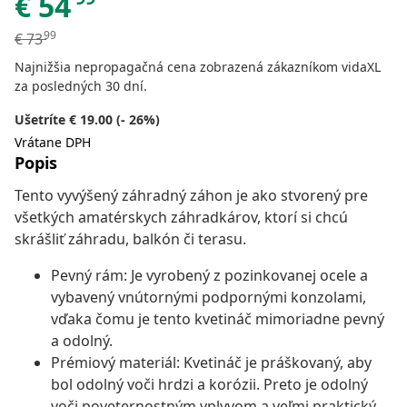
€
54
99
€
73
Najnižšia nepropagačná cena zobrazená zákazníkom vidaXL
za posledných 30 dní.
Ušetríte € 19.00 (- 26%)
Vrátane DPH
Popis
Tento vyvýšený záhradný záhon je ako stvorený pre
všetkých amatérskych záhradkárov, ktorí si chcú
skrášliť záhradu, balkón či terasu.
Pevný rám: Je vyrobený z pozinkovanej ocele a
vybavený vnútornými podpornými konzolami,
vďaka čomu je tento kvetináč mimoriadne pevný
a odolný.
Prémiový materiál: Kvetináč je práškovaný, aby
bol odolný voči hrdzi a korózii. Preto je odolný
voči poveternostným vplyvom a veľmi praktický