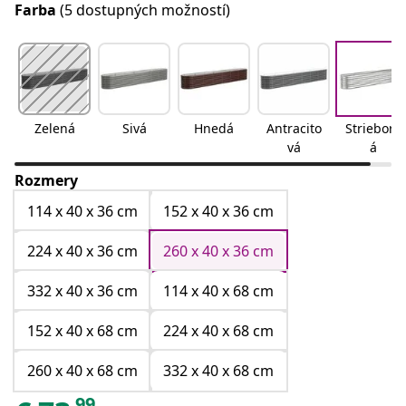
Farba
(5 dostupných možností)
Zelená
Sivá
Hnedá
Antracito
Strieborn
vá
á
Rozmery
114 x 40 x 36 cm
152 x 40 x 36 cm
224 x 40 x 36 cm
260 x 40 x 36 cm
332 x 40 x 36 cm
114 x 40 x 68 cm
152 x 40 x 68 cm
224 x 40 x 68 cm
260 x 40 x 68 cm
332 x 40 x 68 cm
99