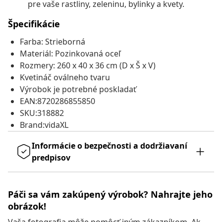
pre vaše rastliny, zeleninu, bylinky a kvety.
Špecifikácie
Farba: Strieborná
Materiál: Pozinkovaná oceľ
Rozmery: 260 x 40 x 36 cm (D x Š x V)
Kvetináč oválneho tvaru
Výrobok je potrebné poskladať
EAN:8720286855850
SKU:318882
Brand:vidaXL
Informácie o bezpečnosti a dodržiavaní
predpisov
Páči sa vám zakúpený výrobok? Nahrajte jeho
obrázok!