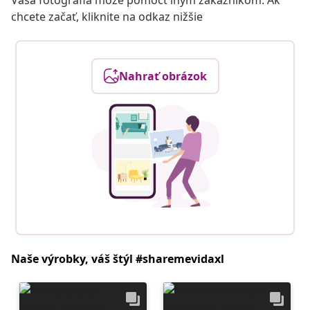
Vaša fotografia môže pomôcť iným zákazníkom. Ak
chcete začať, kliknite na odkaz nižšie
Nahrať obrázok
Naše výrobky, váš štýl #sharemevidaxl