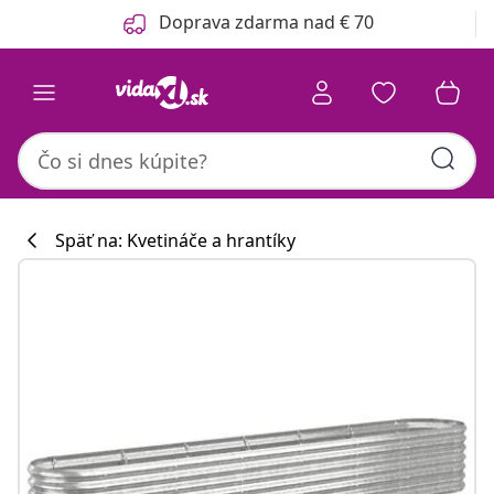
Predchádzajúce
Ďalšie
Doprava zdarma nad € 70
Späť na: Kvetináče a hrantíky