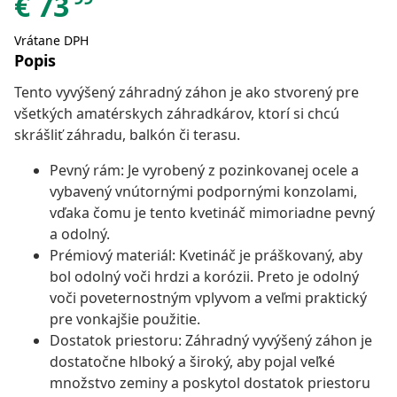
€
73
Vrátane DPH
Popis
Tento vyvýšený záhradný záhon je ako stvorený pre
všetkých amatérskych záhradkárov, ktorí si chcú
skrášliť záhradu, balkón či terasu.
Pevný rám: Je vyrobený z pozinkovanej ocele a
vybavený vnútornými podpornými konzolami,
vďaka čomu je tento kvetináč mimoriadne pevný
a odolný.
Prémiový materiál: Kvetináč je práškovaný, aby
bol odolný voči hrdzi a korózii. Preto je odolný
voči poveternostným vplyvom a veľmi praktický
pre vonkajšie použitie.
Dostatok priestoru: Záhradný vyvýšený záhon je
dostatočne hlboký a široký, aby pojal veľké
množstvo zeminy a poskytol dostatok priestoru