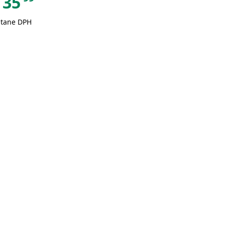
35
átane DPH