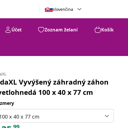
slovenčina
Účet
Zoznam želaní
Košík
daXL
idaXL Vyvýšený záhradný záhon
vetlohnedá 100 x 40 x 77 cm
zmery
100 x 40 x 77 cm
99