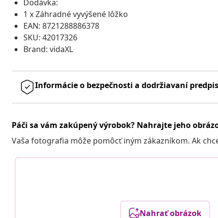
Dodávka:
1 x Záhradné vyvýšené lôžko
EAN: 8721288886378
SKU: 42017326
Brand: vidaXL
Informácie o bezpečnosti a dodržiavaní predpi
Páči sa vám zakúpený výrobok? Nahrajte jeho obráz
Vaša fotografia môže pomôcť iným zákazníkom. Ak chcete
Nahrať obrázok