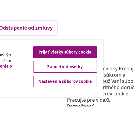
Odstúpenie od zmluvy
Prijať všetky súbory cookie
rtneri
vidaXL
 analýzu
 našimi
gram
O vidaXL
enie o
Zamietnuť všetky
e vidaXL
Obchodné podmienky Predajc
 oblasti marketingu
Zásady ochrany súkromia
Prehlásenie o používaní súbo
Nastavenia súborov cookie
Podmienky prioritného doruč
Nastavenia súborov cookie
Pracujte pre vidaXL
Bezpečnosť
Zodpovedná osoba EÚ
Politikou EPR
Prehlásenie o prístupnosti