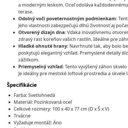
a moderným leskom. Oceľ odoláva každodennému 
terase.
Odolný voči poveternostným podmienkam
: Ten
Jeho vlastnosti zabezpečujú dlhú životnosť aj po
Otvorený dizajn dna
: Vďaka inovatívnemu otvore
zdravý rast koreňov vašich rastlín. Ideálne pre záh
Hladké ohnuté hrany
: Navrhnuté tak, aby bolo b
poskytujú elegantný vzhľad. Premyslené detaily d
zážitkom.
Priemyselný vzhľad
: Tento vyvýšený záhon skvel
Je ideálny pre mestské loftové prostredia a skvele
Špecifikácie
Farba: Svetlohnedá
Materiál: Pozinkovaná oceľ
Celkové rozmery: 100 x 40 x 77 cm (D x Š x V)
Trvácne
Vyžaduje montáž: Áno