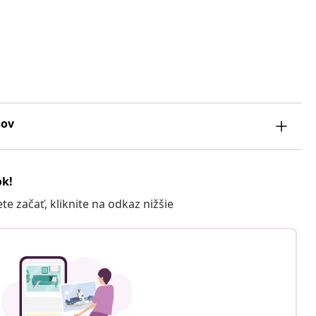
sov
ok!
 začať, kliknite na odkaz nižšie