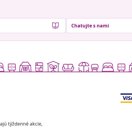
Chatujte s nami
vajú týždenné akcie,