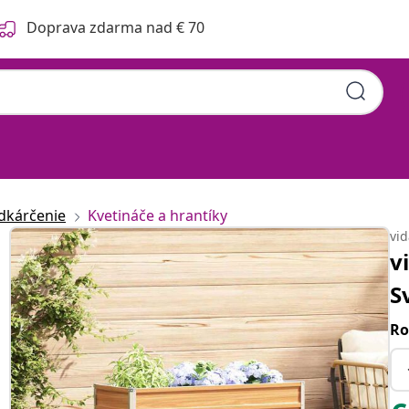
Doprava zdarma nad € 70
dkárčenie
Kvetináče a hrantíky
vi
v
S
Ro