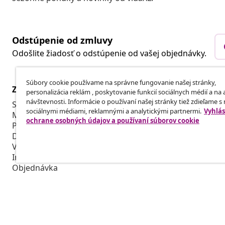
Odstúpenie od zmluvy
Odošlite žiadosť o odstúpenie od vašej objednávky.
Súbory cookie používame na správne fungovanie našej stránky,
Zákaznícky Servis
Obchodní pa
personalizácia reklám , poskytovanie funkcií sociálnych médií a na
návštevnosti. Informácie o používaní našej stránky tiež zdieľame s
Sledujte svoju objednávku
Affiliate Pro
sociálnymi médiami, reklamnými a analytickými partnermi.
Vyhlás
Môj účet
Vyrábajte pr
ochrane osobných údajov a používaní súborov cookie
Platba
Spolupráca v
Doprava a doručenie
Vrátenie tovaru
Informácie o výrobku
Objednávka