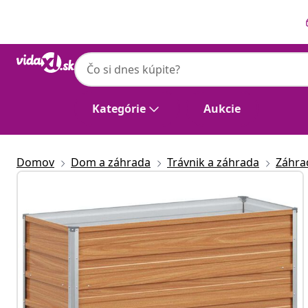
Predchádzajúce
Ďalšie
Kategórie
Aukcie
Domov
Dom a záhrada
Trávnik a záhrada
Záhra