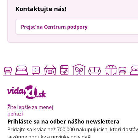
Kontaktujte nás!
Prejsť na Centrum podpory
Žite lepšie za menej
peňazí
Prihláste sa na odber nášho newslettera
Pridajte sa k viac než 700 000 nakupujúcich, ktorí dostá
sezónne ponuky a novinky od vidaXL.