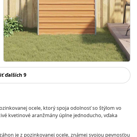
iť ďalších 9
zinkovanej ocele, ktorý spoja odolnosť so štýlom vo
o živé kvetinové aranžmány úplne jednoducho, vďaka
 záhon je z pozinkovanej ocele, známej svojou pevnosťou