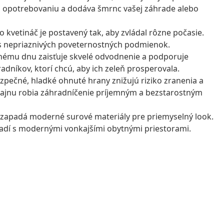
opotrebovaniu a dodáva šmrnc vašej záhrade alebo
to kvetináč je postavený tak, aby zvládal rôzne počasie.
čas nepriaznivých poveternostných podmienok.
nému dnu zaisťuje skvelé odvodnenie a podporuje
radníkov, ktorí chcú, aby ich zeleň prosperovala.
ezpečné, hladké ohnuté hrany znižujú riziko zranenia a
izajnu robia záhradníčenie príjemným a bezstarostným
o zapadá moderné surové materiály pre priemyselný look.
 ladí s modernými vonkajšími obytnými priestorami.