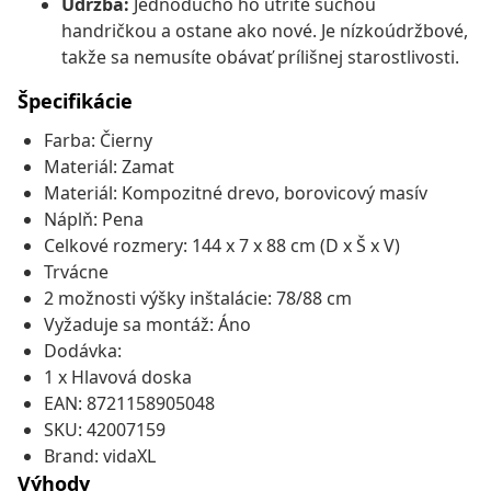
Údržba:
Jednoducho ho utrite suchou
handričkou a ostane ako nové. Je nízkoúdržbové,
takže sa nemusíte obávať prílišnej starostlivosti.
Špecifikácie
Farba: Čierny
Materiál: Zamat
Materiál: Kompozitné drevo, borovicový masív
Náplň: Pena
Celkové rozmery: 144 x 7 x 88 cm (D x Š x V)
Trvácne
2 možnosti výšky inštalácie: 78/88 cm
Vyžaduje sa montáž: Áno
Dodávka:
1 x Hlavová doska
EAN: 8721158905048
SKU: 42007159
Brand: vidaXL
Výhody