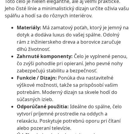
Toto čelo je nielen elegantné, ale aj veľmi praktické.
Jeho čisté línie a minimalistický dizajn určite oživia vašu
spálňu a hodí sa do rôznych interiérov.
Materiály:
Má zamatový poťah, ktorý je jemný na
dotyk a dodáva luxus do vašej spálne. Odolný
rám z inžinierskeho dreva a borovice zaručuje
dlhú životnosť.
Zahrnuté komponenty:
Čelo je vyplnené penou,
čo zvýši pohodlie pri opieraní. Jeho pevné nohy
zabezpečujú stabilitu a bezpečnosť.
Funkcie / Dizajn:
Ponúka dva nastaviteľné
výškové možnosti, takže sa prispôsobí vašim
potrebám. Moderný dizajn sa skvele hodí do
súčasných izieb.
Odporúčané použitia:
Ideálne do spálne, čelo
vytvorí príjemné prostredie na oddych a
relaxáciu. Poskytuje potrebnú oporu pri čítaní
alebo pozeraní televízie.