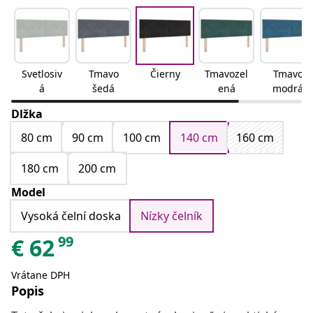
Svetlosiv
Tmavo
Čierny
Tmavozel
Tmavo
á
šedá
ená
modrá
Dlžka
80 cm
90 cm
100 cm
140 cm
160 cm
180 cm
200 cm
Model
Vysoká čelní doska
Nízky čelník
99
€
62
Vrátane DPH
Popis