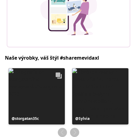
Naše výrobky, váš štýl #sharemevidaxl
Príspevok
storgatan35c
Príspevok
Sylvia
zverejnil
zverejnil