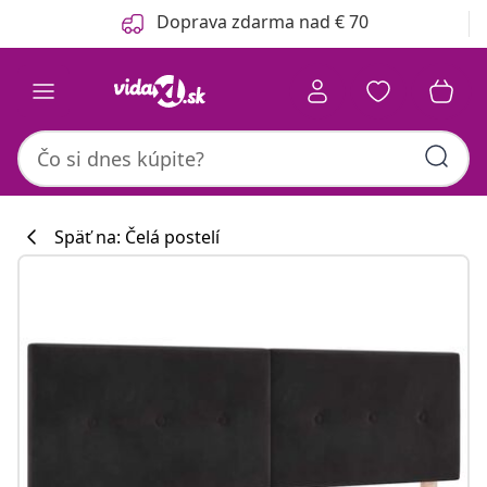
Predchádzajúce
Ďalšie
Doprava zdarma nad € 70
Späť na: Čelá postelí