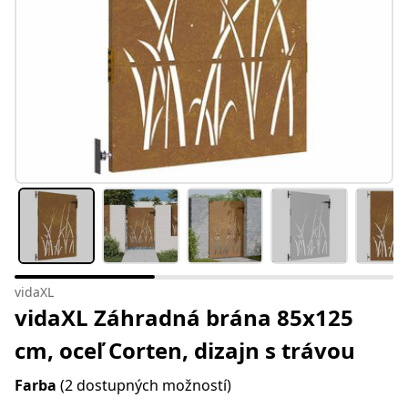
vidaXL
vidaXL Záhradná brána 85x125
cm, oceľ Corten, dizajn s trávou
Farba
(2 dostupných možností)