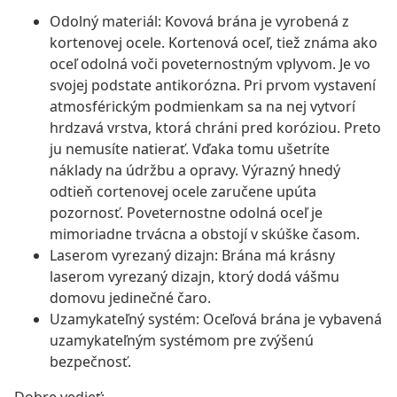
Odolný materiál: Kovová brána je vyrobená z
kortenovej ocele. Kortenová oceľ, tiež známa ako
oceľ odolná voči poveternostným vplyvom. Je vo
svojej podstate antikorózna. Pri prvom vystavení
atmosférickým podmienkam sa na nej vytvorí
hrdzavá vrstva, ktorá chráni pred koróziou. Preto
ju nemusíte natierať. Vďaka tomu ušetríte
náklady na údržbu a opravy. Výrazný hnedý
odtieň cortenovej ocele zaručene upúta
pozornosť. Poveternostne odolná oceľ je
mimoriadne trvácna a obstojí v skúške časom.
Laserom vyrezaný dizajn: Brána má krásny
laserom vyrezaný dizajn, ktorý dodá vášmu
domovu jedinečné čaro.
Uzamykateľný systém: Oceľová brána je vybavená
uzamykateľným systémom pre zvýšenú
bezpečnosť.