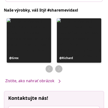
Naše výrobky, váš štýl #sharemevidaxl
Príspevok
Grex
Príspevok
Richard
zverejnil
zverejnil
Zistite, ako nahrať obrázok
Kontaktujte nás!