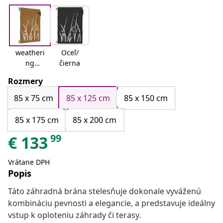
weatheri
Oceľ/
ng
čierna
steel/rust
Rozmery
y
85 x 75 cm
85 x 125 cm
85 x 150 cm
85 x 175 cm
85 x 200 cm
99
€
133
Vrátane DPH
Popis
Táto záhradná brána stelesňuje dokonale vyváženú
kombináciu pevnosti a elegancie, a predstavuje ideálny
vstup k oploteniu záhrady či terasy.