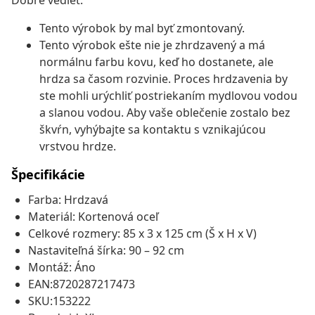
Dobre vedieť:
Tento výrobok by mal byť zmontovaný.
Tento výrobok ešte nie je zhrdzavený a má
normálnu farbu kovu, keď ho dostanete, ale
hrdza sa časom rozvinie. Proces hrdzavenia by
ste mohli urýchliť postriekaním mydlovou vodou
a slanou vodou. Aby vaše oblečenie zostalo bez
škvŕn, vyhýbajte sa kontaktu s vznikajúcou
vrstvou hrdze.
Špecifikácie
Farba: Hrdzavá
Materiál: Kortenová oceľ
Celkové rozmery: 85 x 3 x 125 cm (Š x H x V)
Nastaviteľná šírka: 90 – 92 cm
Montáž: Áno
EAN:8720287217473
SKU:153222