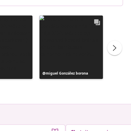
Príspevok
miguel González borona
Príspev
Florian 
zverejnil
zverejni