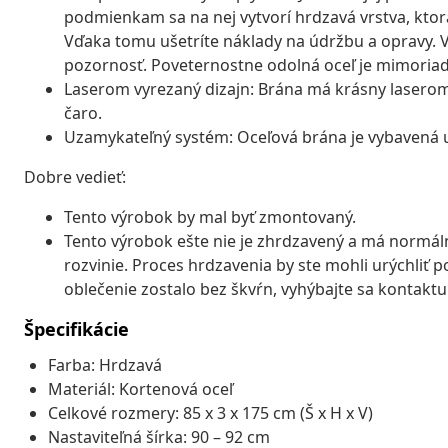
podmienkam sa na nej vytvorí hrdzavá vrstva, ktorá
Vďaka tomu ušetríte náklady na údržbu a opravy. 
pozornosť. Poveternostne odolná oceľ je mimoriad
Laserom vyrezaný dizajn: Brána má krásny lasero
čaro.
Uzamykateľný systém: Oceľová brána je vybavená
Dobre vedieť:
Tento výrobok by mal byť zmontovaný.
Tento výrobok ešte nie je zhrdzavený a má normál
rozvinie. Proces hrdzavenia by ste mohli urýchliť
oblečenie zostalo bez škvŕn, vyhýbajte sa kontaktu
Špecifikácie
Farba: Hrdzavá
Materiál: Kortenová oceľ
Celkové rozmery: 85 x 3 x 175 cm (Š x H x V)
Nastaviteľná šírka: 90 – 92 cm