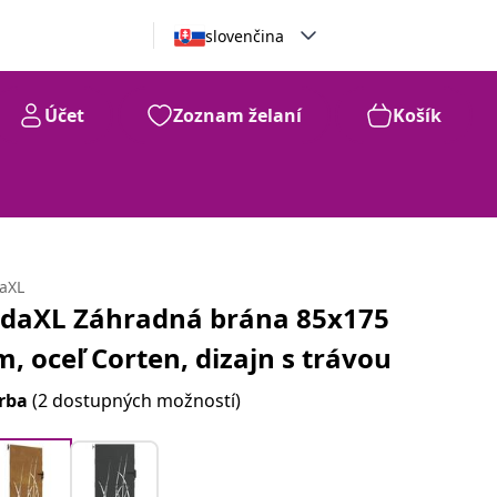
slovenčina
Účet
Zoznam želaní
Košík
daXL
idaXL Záhradná brána 85x175
m, oceľ Corten, dizajn s trávou
rba
(2 dostupných možností)