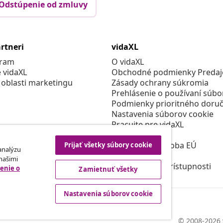
Odstúpenie od zmluvy
rtneri
vidaXL
gram
O vidaXL
e vidaXL
Obchodné podmienky Predajc
 oblasti marketingu
Zásady ochrany súkromia
Prehlásenie o používaní súbo
Podmienky prioritného doruč
Nastavenia súborov cookie
Pracujte pre vidaXL
Bezpečnosť
Zodpovedná osoba EÚ
Prijať všetky súbory cookie
 analýzu
Politikou EPR
 našimi
Prehlásenie o prístupnosti
enie o
Zamietnuť všetky
Nastavenia súborov cookie
© 2008-2026 