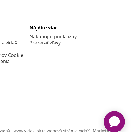
Nájdite viac
Nakupujte podľa izby
a vidaXL
Prezerať zľavy
rov Cookie
enia
vidaXL www.vidaxl.sk je webová stránka vidaXL Marketplace