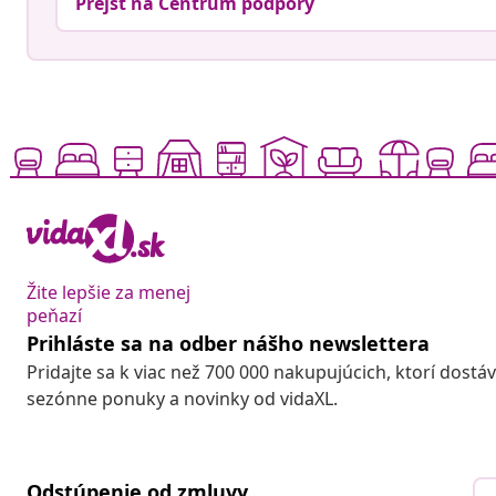
Prejsť na Centrum podpory
Žite lepšie za menej
peňazí
Prihláste sa na odber nášho newslettera
Pridajte sa k viac než 700 000 nakupujúcich, ktorí dostá
sezónne ponuky a novinky od vidaXL.
Odstúpenie od zmluvy