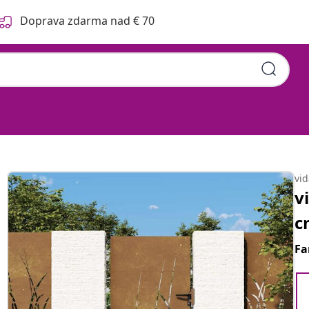
Doprava zdarma nad € 70
vi
v
c
Fa