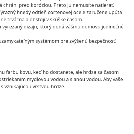
 chráni pred koróziou. Preto ju nemusíte natierať.
Výrazný hnedý odtieň cortenovej ocele zaručene upúta
ne trvácna a obstojí v skúške časom.
m vyrezaný dizajn, ktorý dodá vášmu domovu jedinečné
 uzamykateľným systémom pre zvýšenú bezpečnosť.
nu farbu kovu, keď ho dostanete, ale hrdza sa časom
 postriekaním mydlovou vodou a slanou vodou. Aby vaše
 s vznikajúcou vrstvou hrdze.