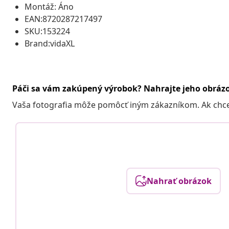
Montáž: Áno
EAN:8720287217497
SKU:153224
Brand:vidaXL
Páči sa vám zakúpený výrobok? Nahrajte jeho obráz
Vaša fotografia môže pomôcť iným zákazníkom. Ak chcete
Nahrať obrázok