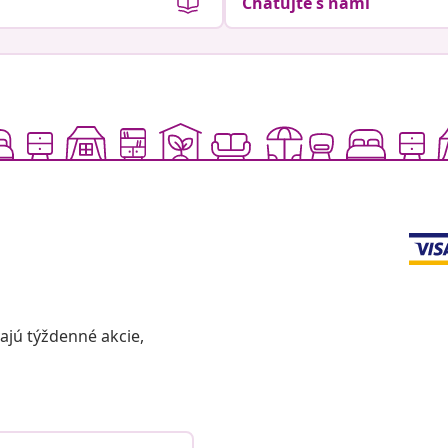
Chatujte s nami
vajú týždenné akcie,