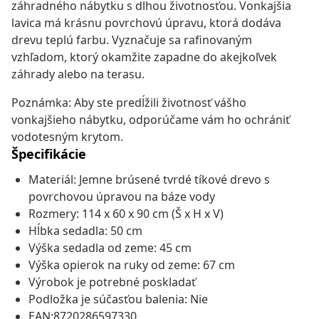
záhradného nábytku s dlhou životnosťou. Vonkajšia
lavica má krásnu povrchovú úpravu, ktorá dodáva
drevu teplú farbu. Vyznačuje sa rafinovaným
vzhľadom, ktorý okamžite zapadne do akejkoľvek
záhrady alebo na terasu.
Poznámka: Aby ste predĺžili životnosť vášho
vonkajšieho nábytku, odporúčame vám ho ochrániť
vodotesným krytom.
Špecifikácie
Materiál: Jemne brúsené tvrdé tíkové drevo s
povrchovou úpravou na báze vody
Rozmery: 114 x 60 x 90 cm (Š x H x V)
Hĺbka sedadla: 50 cm
Výška sedadla od zeme: 45 cm
Výška opierok na ruky od zeme: 67 cm
Výrobok je potrebné poskladať
Podložka je súčasťou balenia: Nie
EAN:8720286597330