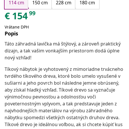
114 cm
150 cm
228 cm
180 cm
99
€
154
Vrátane DPH
Popis
Táto záhradná lavička má štýlový, a zároveň praktický
dizajn, a tak vašim vonkajším priestorom dodá úplne
nový vzhľad!
Tíkový nábytok je vyhotovený z mimoriadne trvácneho
tvrdého tíkového dreva, ktoré bolo umelo vysušené v
sušiarni a jeho povrch bol následne jemne obrúsený,
aby získal hladký vzhľad. Tíkové drevo sa vyznačuje
výnimočnou pevnosťou a odolnosťou voči
poveternostným vplyvom, a tak predstavuje jeden z
najvhodnejších materiálov na výrobu záhradného
nábytku spomedzi všetkých ostatných druhov dreva.
Tíkové drevo je ideálnou voľbou, ak si chcete kúpiť kus