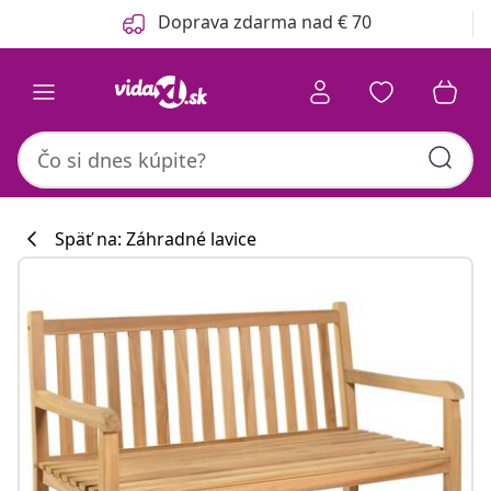
Predchádzajúce
Ďalšie
Doprava zdarma nad € 70
Späť na: Záhradné lavice