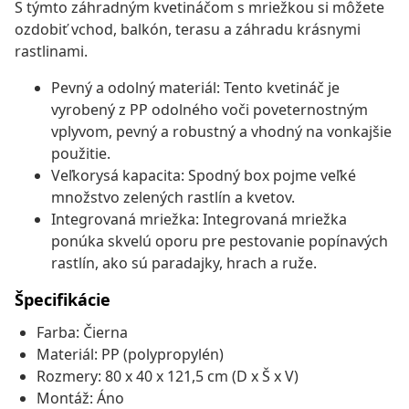
S týmto záhradným kvetináčom s mriežkou si môžete
ozdobiť vchod, balkón, terasu a záhradu krásnymi
rastlinami.
Pevný a odolný materiál: Tento kvetináč je
vyrobený z PP odolného voči poveternostným
vplyvom, pevný a robustný a vhodný na vonkajšie
použitie.
Veľkorysá kapacita: Spodný box pojme veľké
množstvo zelených rastlín a kvetov.
Integrovaná mriežka: Integrovaná mriežka
ponúka skvelú oporu pre pestovanie popínavých
rastlín, ako sú paradajky, hrach a ruže.
Špecifikácie
Farba: Čierna
Materiál: PP (polypropylén)
Rozmery: 80 x 40 x 121,5 cm (D x Š x V)
Montáž: Áno