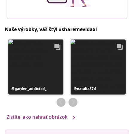
Naše výrobky, váš štýl #sharemevidaxl
Príspevok
garden_addicted_
Príspevok
natalia87d
zverejnil
zverejnil
Zistite, ako nahrať obrázok