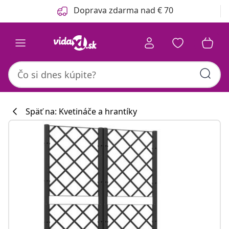
Predchádzajúce
Ďalšie
Doprava zdarma nad € 70
Späť na: Kvetináče a hrantíky