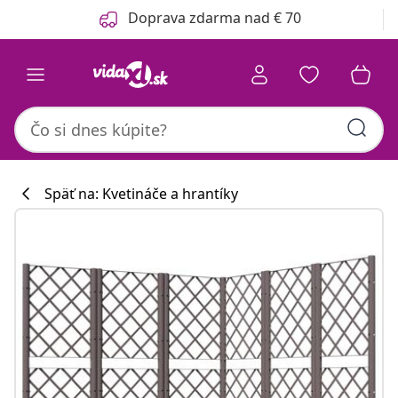
Predchádzajúce
Ďalšie
Doprava zdarma nad € 70
Späť na: Kvetináče a hrantíky