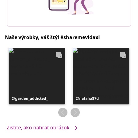
Naše výrobky, váš štýl #sharemevidaxl
Príspevok
garden_addicted_
Príspevok
natalia87d
zverejnil
zverejnil
Zistite, ako nahrať obrázok