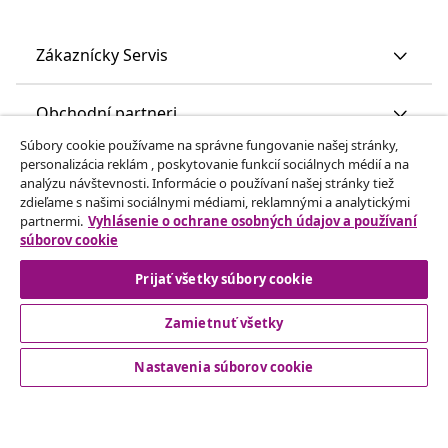
Zákaznícky Servis
Obchodní partneri
Súbory cookie používame na správne fungovanie našej stránky,
personalizácia reklám , poskytovanie funkcií sociálnych médií a na
vidaXL
analýzu návštevnosti. Informácie o používaní našej stránky tiež
zdieľame s našimi sociálnymi médiami, reklamnými a analytickými
partnermi.
Vyhlásenie o ochrane osobných údajov a používaní
Nájdite viac
súborov cookie
Prijať všetky súbory cookie
Zamietnuť všetky
Nastavenia súborov cookie
© 2008-2026 vidaXL www.vidaxl.sk je webová stránka vidaXL
Marketplace Europe B.V.