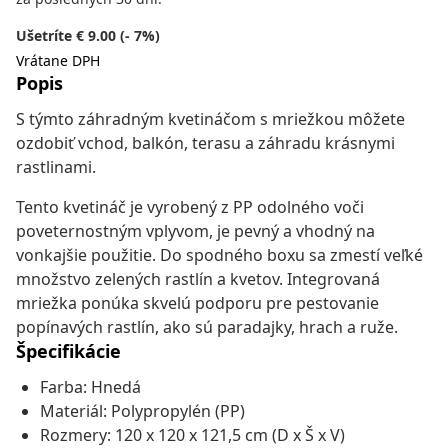
Ušetríte € 9.00 (- 7%)
Vrátane DPH
Popis
S týmto záhradným kvetináčom s mriežkou môžete
ozdobiť vchod, balkón, terasu a záhradu krásnymi
rastlinami.
Tento kvetináč je vyrobený z PP odolného voči
poveternostným vplyvom, je pevný a vhodný na
vonkajšie použitie. Do spodného boxu sa zmestí veľké
množstvo zelených rastlín a kvetov. Integrovaná
mriežka ponúka skvelú podporu pre pestovanie
popínavých rastlín, ako sú paradajky, hrach a ruže.
Špecifikácie
Farba: Hnedá
Materiál: Polypropylén (PP)
Rozmery: 120 x 120 x 121,5 cm (D x Š x V)