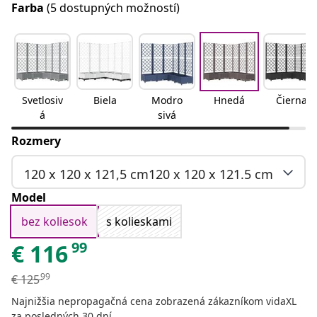
Farba
(5 dostupných možností)
Svetlosiv
Biela
Modro
Hnedá
Čierna
á
sivá
Rozmery
120 x 120 x 121,5 cm120 x 120 x 121.5 cm
Model
bez koliesok
s kolieskami
99
€
116
99
€
125
Najnižšia nepropagačná cena zobrazená zákazníkom vidaXL
za posledných 30 dní.