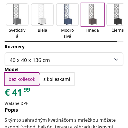
Svetlosiv
Biela
Modro
Hnedá
Čierna
á
sivá
Rozmery
40 x 40 x 136 cm
Model
bez koliesok
s kolieskami
99
€
41
Vrátane DPH
Popis
S týmto záhradným kvetináčom s mriežkou môžete
ozdobiť vchod, balkón, terasu a záhradu krásnymi