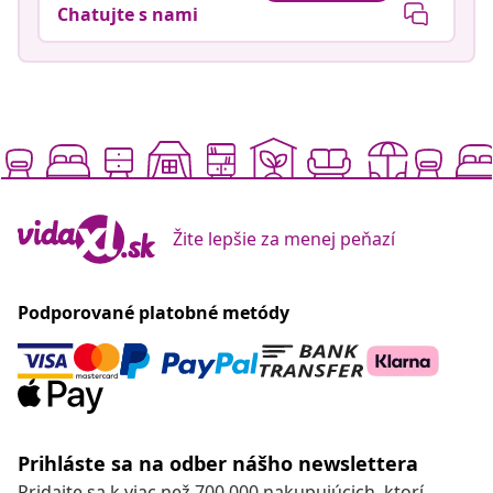
Chatujte s nami
Žite lepšie za menej peňazí
Podporované platobné metódy
Prihláste sa na odber nášho newslettera
Pridajte sa k viac než 700 000 nakupujúcich, ktorí