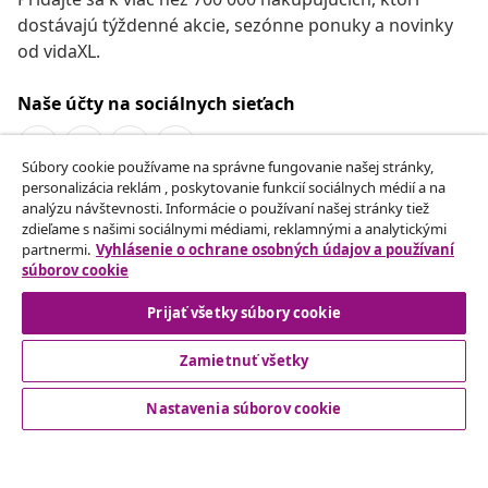
dostávajú týždenné akcie, sezónne ponuky a novinky
od vidaXL.
Naše účty na sociálnych sieťach
Súbory cookie používame na správne fungovanie našej stránky,
personalizácia reklám , poskytovanie funkcií sociálnych médií a na
Odstúpenie od zmluvy
analýzu návštevnosti. Informácie o používaní našej stránky tiež
zdieľame s našimi sociálnymi médiami, reklamnými a analytickými
Odošlite žiadosť o odstúpenie od vašej objednávky.
partnermi.
Vyhlásenie o ochrane osobných údajov a používaní
súborov cookie
Odstúpenie od zmluvy
Prijať všetky súbory cookie
Zamietnuť všetky
Zákaznícky Servis
Nastavenia súborov cookie
Obchodní partneri