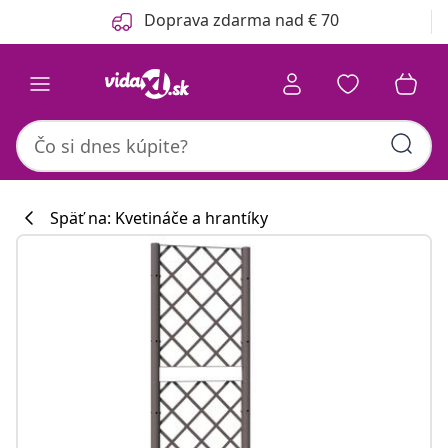
Predchádzajúce
Ďalšie
Doprava zdarma nad € 70
Späť na: Kvetináče a hrantíky