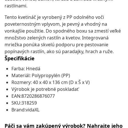
rastlinami.
Tento kvetináč je vyrobený z PP odolného voči
poveternostným vplyvom, je pevný a vhodný na
vonkajšie použitie. Do spodného boxu sa zmestí veľké
množstvo zelených rastlín a kvetov. Integrovaná
mriežka ponúka skvelú podporu pre pestovanie
popínavých rastlín, ako sú paradajky, hrach a ruže.
Špecifikácie
Farba: Hnedá
Materiál: Polypropylén (PP)
Rozmery: 40 x 40 x 136 cm (D x Š x V)
Výrobok je potrebné poskladať
EAN:8720286876077
SKU:318259
Brand:vidaXL
Páči sa vám zakúpený výrobok? Nahrajte jeho