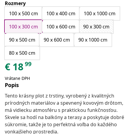
Rozmery
100 x 500 cm
100 x 400 cm
100 x 1000 cm
100 x 300 cm
100 x 600 cm
90 x 300 cm
90 x 500 cm
90 x 600 cm
90 x 1000 cm
80 x 500 cm
99
€
18
Vrátane DPH
Popis
Tento krásny plot z trstiny, vyrobený z kvalitných
prírodných materiálov a spevnený kovovým drôtom,
má vidiecku atmosféru s praktickou funkčnosťou.
Skvele sa hodí na balkóny a terasy a poskytuje dobré
súkromie, takže je to perfektná voľba do každého
vonkajšieho prostredia.