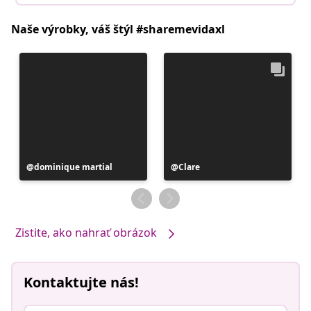
Naše výrobky, váš štýl #sharemevidaxl
Príspevok
dominique martial
Príspevok
Clare
zverejnil
zverejnil
Zistite, ako nahrať obrázok
Kontaktujte nás!