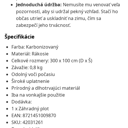
Jednoduchá údržba:
Nemusíte mu venovať veľa
pozornosti, aby si udržal pekný vzhľad. Stačí ho
občas utrieť a uskladniť na zimu, čím sa
zabezpečí jeho trvácnosť.
Špecifikácie
Farba: Karbonizovaný
Materiál: Rákosie
Celkové rozmery: 300 x 100 cm (D x Š)
Závažie: 0,8 kg
Odolný voči počasiu
Široké uplatnenie
Prírodný a dlhotrvajúci materiál
Iba na vonkajšie použitie
Dodávka:
1 x Záhradný plot
EAN: 8721451009870
SKU: 42031261