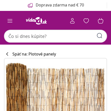
Predchádzajúce
Ďalšie
Doprava zdarma nad € 70
Späť na: Plotové panely