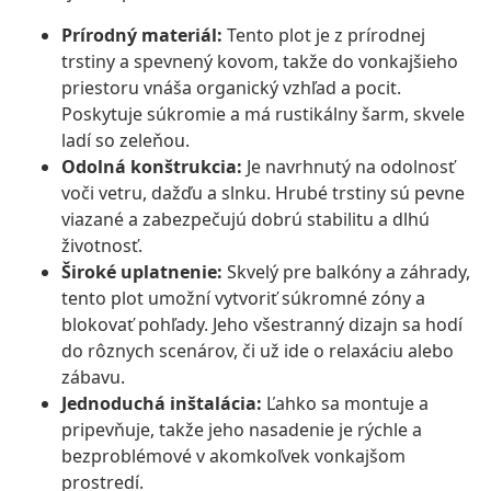
Prírodný materiál:
Tento plot je z prírodnej
trstiny a spevnený kovom, takže do vonkajšieho
priestoru vnáša organický vzhľad a pocit.
Poskytuje súkromie a má rustikálny šarm, skvele
ladí so zeleňou.
Odolná konštrukcia:
Je navrhnutý na odolnosť
voči vetru, dažďu a slnku. Hrubé trstiny sú pevne
viazané a zabezpečujú dobrú stabilitu a dlhú
životnosť.
Široké uplatnenie:
Skvelý pre balkóny a záhrady,
tento plot umožní vytvoriť súkromné zóny a
blokovať pohľady. Jeho všestranný dizajn sa hodí
do rôznych scenárov, či už ide o relaxáciu alebo
zábavu.
Jednoduchá inštalácia:
Ľahko sa montuje a
pripevňuje, takže jeho nasadenie je rýchle a
bezproblémové v akomkoľvek vonkajšom
prostredí.