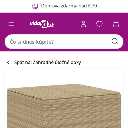
Predchádzajúce
Ďalšie
Doprava zdarma nad € 70
Späť na: Záhradné úložné boxy