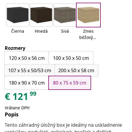
Čierna
Hnedá
Sivá
Zmes
béžových
odtieňov
Rozmery
120 x 50 x 56 cm
100 x 50 x 50 cm
107 x 55 x 50/53 cm
200 x 50 x 58 cm
180 x 90 x 70 cm
80 x 75 x 59 cm
99
€
121
Vrátane DPH
Popis
Tento záhradný úložný box je ideálny na uskladnenie