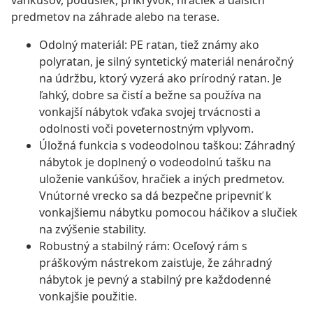
vankúšov, podušiek, prikrývok, hračiek a ďalších
predmetov na záhrade alebo na terase.
Odolný materiál: PE ratan, tiež známy ako
polyratan, je silný syntetický materiál nenáročný
na údržbu, ktorý vyzerá ako prírodný ratan. Je
ľahký, dobre sa čistí a bežne sa používa na
vonkajší nábytok vďaka svojej trvácnosti a
odolnosti voči poveternostným vplyvom.
Úložná funkcia s vodeodolnou taškou: Záhradný
nábytok je doplnený o vodeodolnú tašku na
uloženie vankúšov, hračiek a iných predmetov.
Vnútorné vrecko sa dá bezpečne pripevniť k
vonkajšiemu nábytku pomocou háčikov a slučiek
na zvýšenie stability.
Robustný a stabilný rám: Oceľový rám s
práškovým nástrekom zaisťuje, že záhradný
nábytok je pevný a stabilný pre každodenné
vonkajšie použitie.