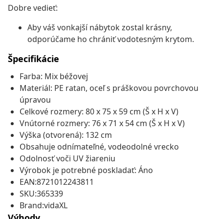
Dobre vedieť:
Aby váš vonkajší nábytok zostal krásny,
odporúčame ho chrániť vodotesným krytom.
Špecifikácie
Farba: Mix béžovej
Materiál: PE ratan, oceľ s práškovou povrchovou
úpravou
Celkové rozmery: 80 x 75 x 59 cm (Š x H x V)
Vnútorné rozmery: 76 x 71 x 54 cm (Š x H x V)
Výška (otvorená): 132 cm
Obsahuje odnímateľné, vodeodolné vrecko
Odolnosť voči UV žiareniu
Výrobok je potrebné poskladať: Áno
EAN:8721012243811
SKU:365339
Brand:vidaXL
Výhody