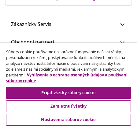
Zákaznícky Servis
Obchodní partneri
Súbory cookie používame na správne fungovanie našej stránky,
personalizácia reklám , poskytovanie funkcií sociálnych médií a na
vidaXL
analýzu návštevnosti. Informácie o používaní našej stránky tiež
zdieľame s našimi sociálnymi médiami, reklamnými a analytickými
partnermi.
Vyhlásenie o ochrane osobných údajov a používaní
Nájdite viac
súborov cookie
Prijať všetky súbory cookie
Zamietnuť všetky
Nastavenia súborov cookie
© 2008-2026 vidaXL www.vidaxl.sk je webová stránka vidaXL
Marketplace Europe B.V.