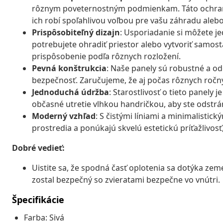
rôznym poveternostným podmienkam. Táto ochrana 
ich robí spoľahlivou voľbou pre vašu záhradu alebo
Prispôsobiteľný dizajn
: Usporiadanie si môžete j
potrebujete ohradiť priestor alebo vytvoriť samo
prispôsobenie podľa rôznych rozložení.
Pevná konštrukcia
: Naše panely sú robustné a o
bezpečnosť. Zaručujeme, že aj počas rôznych ročný
Jednoduchá údržba
: Starostlivosť o tieto panely
občasné utretie vlhkou handričkou, aby ste odstráni
Moderný vzhľad
: S čistými líniami a minimalisti
prostredia a ponúkajú skvelú estetickú príťažlivosť
Dobré vedieť:
Uistite sa, že spodná časť oplotenia sa dotýka ze
zostal bezpečný so zvieratami bezpečne vo vnútri.
Špecifikácie
Farba: Sivá