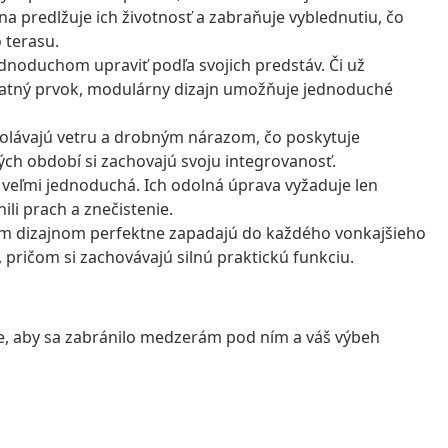
predlžuje ich životnosť a zabraňuje vyblednutiu, čo
 terasu.
ednoduchom upraviť podľa svojich predstáv. Či už
statný prvok, modulárny dizajn umožňuje jednoduché
dolávajú vetru a drobným nárazom, čo poskytuje
ch období si zachovajú svoju integrovanosť.
 je veľmi jednoduchá. Ich odolná úprava vyžaduje len
li prach a znečistenie.
ckým dizajnom perfektne zapadajú do každého vonkajšieho
, pričom si zachovávajú silnú praktickú funkciu.
me, aby sa zabránilo medzerám pod ním a váš výbeh