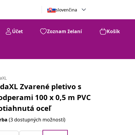
slovenčina
Účet
Zoznam želaní
Košík
daXL
idaXL Zvarené pletivo s
odperami 100 x 0,5 m PVC
otiahnutá oceľ
rba
(3 dostupných možností)