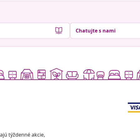
Chatujte s nami
vajú týždenné akcie,