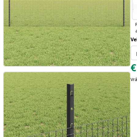
Ve
€
Vr