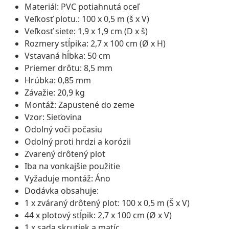
Materiál: PVC potiahnutá oceľ
Veľkosť plotu.: 100 x 0,5 m (š x V)
Veľkosť siete: 1,9 x 1,9 cm (D x š)
Rozmery stĺpika: 2,7 x 100 cm (Ø x H)
Vstavaná hĺbka: 50 cm
Priemer drôtu: 8,5 mm
Hrúbka: 0,85 mm
Závažie: 20,9 kg
Montáž: Zapustené do zeme
Vzor: Sieťovina
Odolný voči počasiu
Odolný proti hrdzi a korózii
Zvarený drôtený plot
Iba na vonkajšie použitie
Vyžaduje montáž: Áno
Dodávka obsahuje:
1 x zváraný drôtený plot: 100 x 0,5 m (Š x V)
44 x plotový stĺpik: 2,7 x 100 cm (Ø x V)
1 x sada skrutiek a matíc