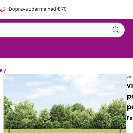
Doprava zdarma nad € 70
ely
vi
v
p
p
Fa