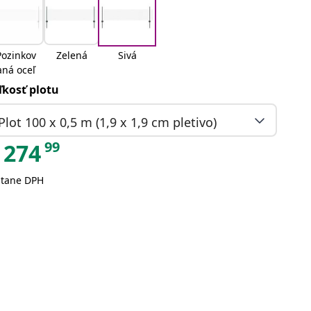
Pozinkov
Zelená
Sivá
aná oceľ
ľkosť plotu
Plot 100 x 0,5 m (1,9 x 1,9 cm pletivo)
99
274
átane DPH