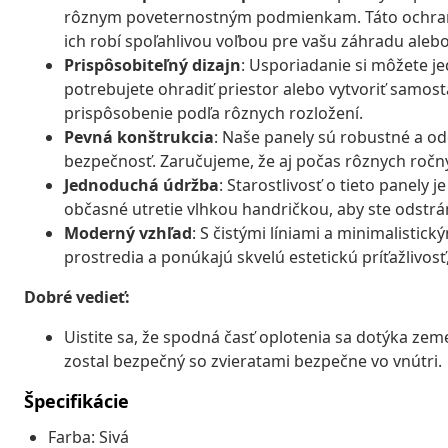
rôznym poveternostným podmienkam. Táto ochrana 
ich robí spoľahlivou voľbou pre vašu záhradu alebo
Prispôsobiteľný dizajn
: Usporiadanie si môžete j
potrebujete ohradiť priestor alebo vytvoriť samo
prispôsobenie podľa rôznych rozložení.
Pevná konštrukcia
: Naše panely sú robustné a o
bezpečnosť. Zaručujeme, že aj počas rôznych ročný
Jednoduchá údržba
: Starostlivosť o tieto panely
občasné utretie vlhkou handričkou, aby ste odstráni
Moderný vzhľad
: S čistými líniami a minimalisti
prostredia a ponúkajú skvelú estetickú príťažlivosť
Dobré vedieť:
Uistite sa, že spodná časť oplotenia sa dotýka ze
zostal bezpečný so zvieratami bezpečne vo vnútri.
Špecifikácie
Farba: Sivá