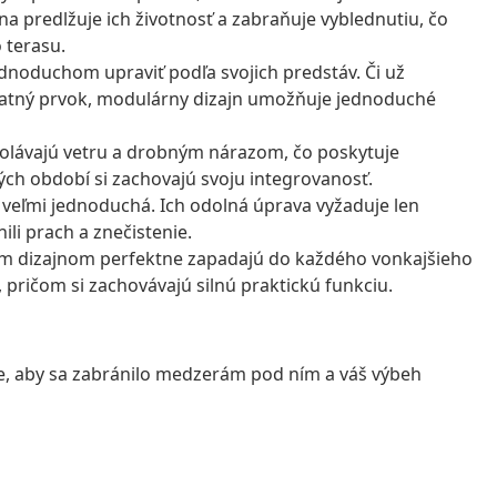
predlžuje ich životnosť a zabraňuje vyblednutiu, čo
 terasu.
ednoduchom upraviť podľa svojich predstáv. Či už
statný prvok, modulárny dizajn umožňuje jednoduché
dolávajú vetru a drobným nárazom, čo poskytuje
ch období si zachovajú svoju integrovanosť.
 je veľmi jednoduchá. Ich odolná úprava vyžaduje len
li prach a znečistenie.
ckým dizajnom perfektne zapadajú do každého vonkajšieho
, pričom si zachovávajú silnú praktickú funkciu.
me, aby sa zabránilo medzerám pod ním a váš výbeh