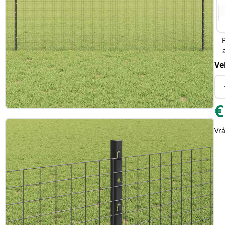
Ve
€
Vr