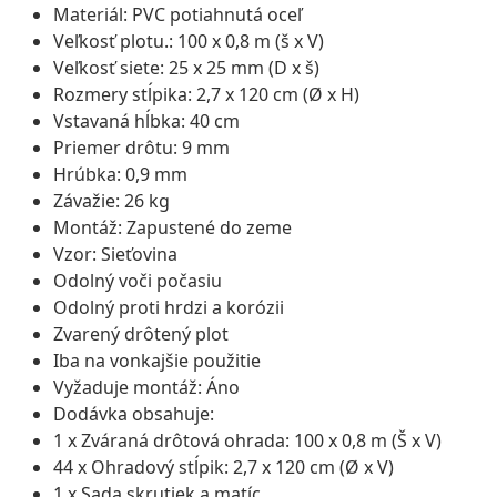
Materiál: PVC potiahnutá oceľ
Veľkosť plotu.: 100 x 0,8 m (š x V)
Veľkosť siete: 25 x 25 mm (D x š)
Rozmery stĺpika: 2,7 x 120 cm (Ø x H)
Vstavaná hĺbka: 40 cm
Priemer drôtu: 9 mm
Hrúbka: 0,9 mm
Závažie: 26 kg
Montáž: Zapustené do zeme
Vzor: Sieťovina
Odolný voči počasiu
Odolný proti hrdzi a korózii
Zvarený drôtený plot
Iba na vonkajšie použitie
Vyžaduje montáž: Áno
Dodávka obsahuje:
1 x Zváraná drôtová ohrada: 100 x 0,8 m (Š x V)
44 x Ohradový stĺpik: 2,7 x 120 cm (Ø x V)
1 x Sada skrutiek a matíc