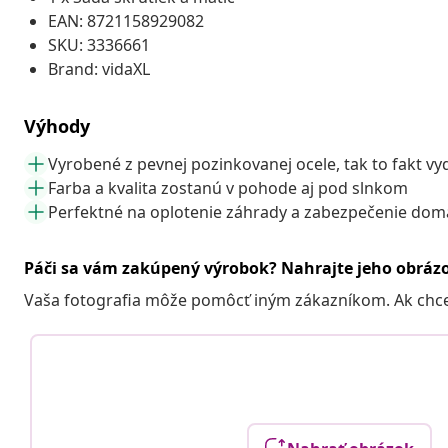
EAN: 8721158929082
SKU: 3336661
Brand: vidaXL
Výhody
Vyrobené z pevnej pozinkovanej ocele, tak to fakt vy
Farba a kvalita zostanú v pohode aj pod slnkom
Perfektné na oplotenie záhrady a zabezpečenie domá
Páči sa vám zakúpený výrobok? Nahrajte jeho obráz
Vaša fotografia môže pomôcť iným zákazníkom. Ak chcete