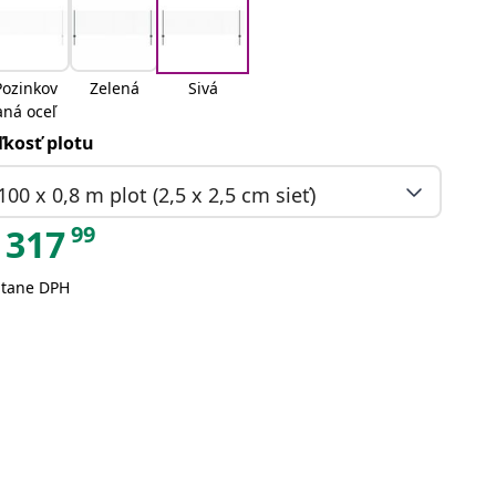
Pozinkov
Zelená
Sivá
aná oceľ
ľkosť plotu
100 x 0,8 m plot (2,5 x 2,5 cm sieť)
99
317
átane DPH