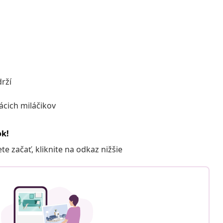
drží
cich miláčikov
ok!
 začať, kliknite na odkaz nižšie