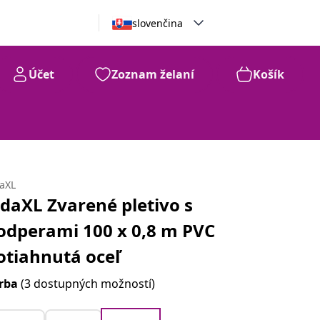
slovenčina
Účet
Zoznam želaní
Košík
daXL
idaXL Zvarené pletivo s
odperami 100 x 0,8 m PVC
otiahnutá oceľ
rba
(3 dostupných možností)