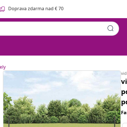
Doprava zdarma nad € 70
ely
vi
v
p
p
Fa