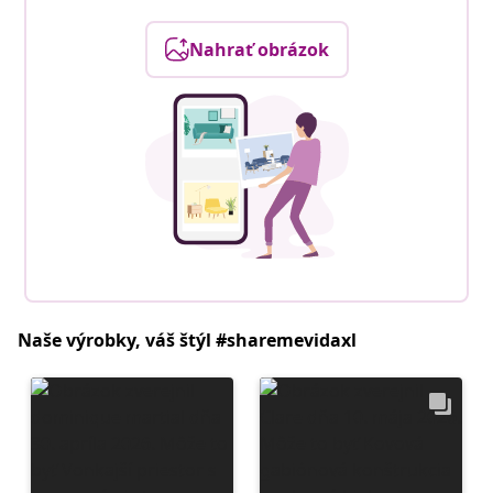
Nahrať obrázok
Naše výrobky, váš štýl #sharemevidaxl