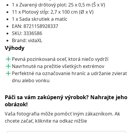
1 x Zvarený drôtový plot: 25 x 0,5 m (Š x V)
11 x Plotový stĺp: 2,7 x 100 cm (Ø x V)
1 x Sada skrutiek a matíc
EAN: 8721158928337
SKU: 3336586
Brand: vidaXL
Výhody
Pevná pozinkovaná oceľ, ktorá niečo vydrží
Navrhnuté na prežitie všetkých extrémov
Perfektné na označovanie hraníc a udržanie zvierat
dnu alebo vonku
Páči sa vám zakúpený výrobok? Nahrajte jeho
obrázok!
Vaša fotografia môže pomôcť iným zákazníkom. Ak
chcete začať, kliknite na odkaz nižšie