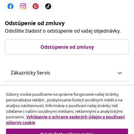
Odstúpenie od zmluvy
Odošlite žiadosť o odstúpenie od vašej objednávky.
Odstúpenie od zmluvy
Zákaznícky Servis
Obchodní partneri
Súbory cookie používame na správne fungovanie našej stránky,
personalizácia reklám , poskytovanie funkcií sociálnych médií a na
analýzu návštevnosti. Informácie o používaní našej stránky tiež
vidaXL
zdieľame s našimi sociálnymi médiami, reklamnými a analytickými
partnermi.
Vyhlásenie o ochrane osobných údajov a používaní
súborov cookie
Nájdite viac