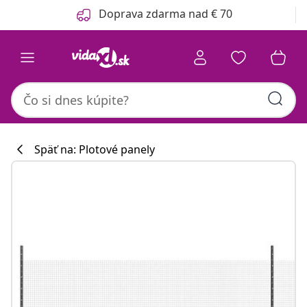
Predchádzajúce
Ďalšie
Doprava zdarma nad € 70
Späť na: Plotové panely