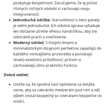
poskytuje bezpečnosť. Zaručujeme, že aj počas
rôznych ročných období si zachovajú svoju
integrovanosť.
Jednoduchá údržba
: Starostlivosť o tieto panely
je veľmi jednoduchá. Ich odolná úprava vyžaduje
len občasné utretie vlhkou handričkou, aby ste
odstránili prach a znečistenie.
Moderný vzhľad
: S čistými líniami a
minimalistickým dizajnom perfektne zapadajú do
každého vonkajšieho prostredia a ponúkajú
skvelú estetickú príťažlivosť, pričom si
zachovávajú silnú praktickú funkciu.
Dobré vedieť:
Uistite sa, že spodná časť oplotenia sa dotýka
zeme, aby sa zabránilo medzerám pod ním a váš
výbeh zostal bezpečný so zvieratami bezpečne vo
vnútri.