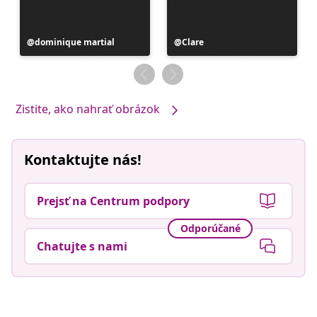
Príspevok
dominique martial
Príspevok
Clare
zverejnil
zverejnil
Zistite, ako nahrať obrázok
Kontaktujte nás!
Prejsť na Centrum podpory
Odporúčané
Chatujte s nami