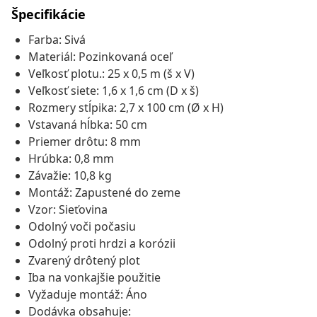
Špecifikácie
Farba: Sivá
Materiál: Pozinkovaná oceľ
Veľkosť plotu.: 25 x 0,5 m (š x V)
Veľkosť siete: 1,6 x 1,6 cm (D x š)
Rozmery stĺpika: 2,7 x 100 cm (Ø x H)
Vstavaná hĺbka: 50 cm
Priemer drôtu: 8 mm
Hrúbka: 0,8 mm
Závažie: 10,8 kg
Montáž: Zapustené do zeme
Vzor: Sieťovina
Odolný voči počasiu
Odolný proti hrdzi a korózii
Zvarený drôtený plot
Iba na vonkajšie použitie
Vyžaduje montáž: Áno
Dodávka obsahuje: