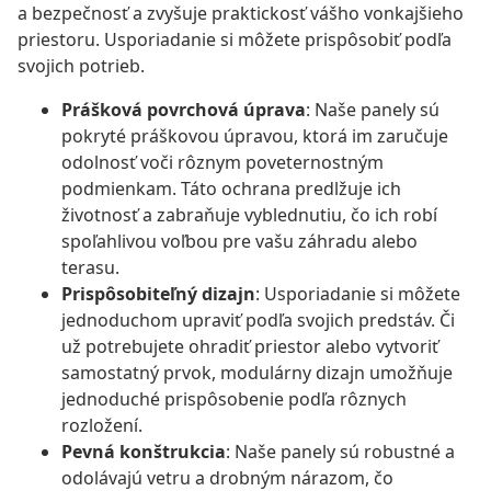
a bezpečnosť a zvyšuje praktickosť vášho vonkajšieho
priestoru. Usporiadanie si môžete prispôsobiť podľa
svojich potrieb.
Prášková povrchová úprava
: Naše panely sú
pokryté práškovou úpravou, ktorá im zaručuje
odolnosť voči rôznym poveternostným
podmienkam. Táto ochrana predlžuje ich
životnosť a zabraňuje vyblednutiu, čo ich robí
spoľahlivou voľbou pre vašu záhradu alebo
terasu.
Prispôsobiteľný dizajn
: Usporiadanie si môžete
jednoduchom upraviť podľa svojich predstáv. Či
už potrebujete ohradiť priestor alebo vytvoriť
samostatný prvok, modulárny dizajn umožňuje
jednoduché prispôsobenie podľa rôznych
rozložení.
Pevná konštrukcia
: Naše panely sú robustné a
odolávajú vetru a drobným nárazom, čo