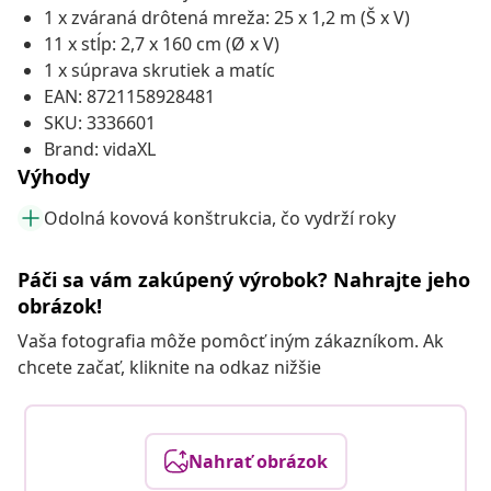
1 x zváraná drôtená mreža: 25 x 1,2 m (Š x V)
11 x stĺp: 2,7 x 160 cm (Ø x V)
1 x súprava skrutiek a matíc
EAN: 8721158928481
SKU: 3336601
Brand: vidaXL
Výhody
Odolná kovová konštrukcia, čo vydrží roky
Páči sa vám zakúpený výrobok? Nahrajte jeho
obrázok!
Vaša fotografia môže pomôcť iným zákazníkom. Ak
chcete začať, kliknite na odkaz nižšie
Nahrať obrázok