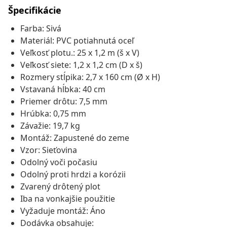
Špecifikácie
Farba: Sivá
Materiál: PVC potiahnutá oceľ
Veľkosť plotu.: 25 x 1,2 m (š x V)
Veľkosť siete: 1,2 x 1,2 cm (D x š)
Rozmery stĺpika: 2,7 x 160 cm (Ø x H)
Vstavaná hĺbka: 40 cm
Priemer drôtu: 7,5 mm
Hrúbka: 0,75 mm
Závažie: 19,7 kg
Montáž: Zapustené do zeme
Vzor: Sieťovina
Odolný voči počasiu
Odolný proti hrdzi a korózii
Zvarený drôtený plot
Iba na vonkajšie použitie
Vyžaduje montáž: Áno
Dodávka obsahuje: