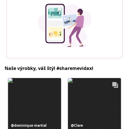
Naše výrobky, váš štýl #sharemevidaxl
Príspevok
dominique martial
Príspevok
Clare