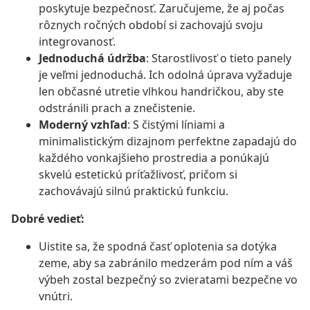
poskytuje bezpečnosť. Zaručujeme, že aj počas
rôznych ročných období si zachovajú svoju
integrovanosť.
Jednoduchá údržba
: Starostlivosť o tieto panely
je veľmi jednoduchá. Ich odolná úprava vyžaduje
len občasné utretie vlhkou handričkou, aby ste
odstránili prach a znečistenie.
Moderný vzhľad
: S čistými líniami a
minimalistickým dizajnom perfektne zapadajú do
každého vonkajšieho prostredia a ponúkajú
skvelú estetickú príťažlivosť, pričom si
zachovávajú silnú praktickú funkciu.
Dobré vedieť:
Uistite sa, že spodná časť oplotenia sa dotýka
zeme, aby sa zabránilo medzerám pod ním a váš
výbeh zostal bezpečný so zvieratami bezpečne vo
vnútri.