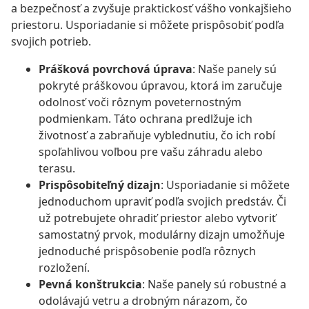
a bezpečnosť a zvyšuje praktickosť vášho vonkajšieho
priestoru. Usporiadanie si môžete prispôsobiť podľa
svojich potrieb.
Prášková povrchová úprava
: Naše panely sú
pokryté práškovou úpravou, ktorá im zaručuje
odolnosť voči rôznym poveternostným
podmienkam. Táto ochrana predlžuje ich
životnosť a zabraňuje vyblednutiu, čo ich robí
spoľahlivou voľbou pre vašu záhradu alebo
terasu.
Prispôsobiteľný dizajn
: Usporiadanie si môžete
jednoduchom upraviť podľa svojich predstáv. Či
už potrebujete ohradiť priestor alebo vytvoriť
samostatný prvok, modulárny dizajn umožňuje
jednoduché prispôsobenie podľa rôznych
rozložení.
Pevná konštrukcia
: Naše panely sú robustné a
odolávajú vetru a drobným nárazom, čo