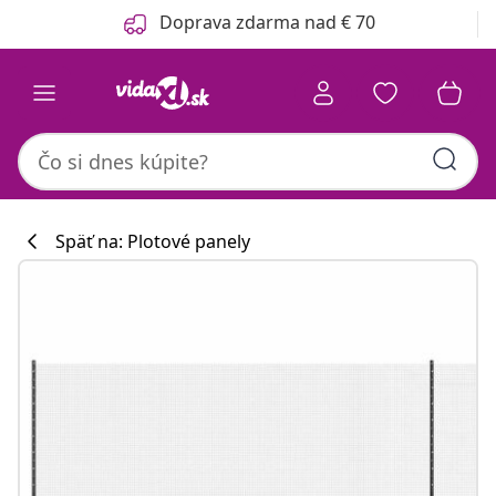
Predchádzajúce
Ďalšie
Doprava zdarma nad € 70
Späť na: Plotové panely