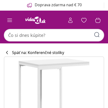
Predchádzajúce
Ďalšie
Doprava zdarma nad € 70
Späť na: Konferenčné stolíky