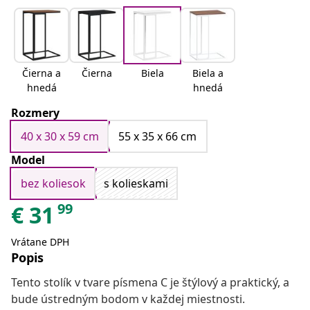
Čierna a
Čierna
Biela
Biela a
hnedá
hnedá
Rozmery
40 x 30 x 59 cm
55 x 35 x 66 cm
Model
bez koliesok
s kolieskami
99
€
31
Vrátane DPH
Popis
Tento stolík v tvare písmena C je štýlový a praktický, a
bude ústredným bodom v každej miestnosti.