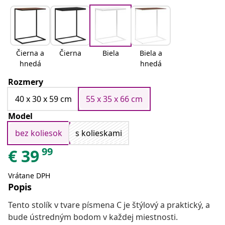
Čierna a
Čierna
Biela
Biela a
hnedá
hnedá
Rozmery
40 x 30 x 59 cm
55 x 35 x 66 cm
Model
bez koliesok
s kolieskami
99
€
39
Vrátane DPH
Popis
Tento stolík v tvare písmena C je štýlový a praktický, a
bude ústredným bodom v každej miestnosti.