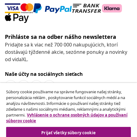
Prihláste sa na odber nášho newslettera
Pridajte sa k viac než 700 000 nakupujúcich, ktorí
dostávajú týždenné akcie, sezónne ponuky a novinky
od vidaXL.
Naše účty na sociálnych sieťach
Súbory cookie používame na správne fungovanie našej stránky,
personalizácia reklám , poskytovanie funkcií sociálnych médií a na
Odstúpenie od zmluvy
analýzu návštevnosti. Informácie o používaní našej stránky tiež
zdieľame s našimi sociálnymi médiami, reklamnými a analytickými
Odošlite žiadosť o odstúpenie od vašej objednávky.
partnermi.
Vyhlásenie o ochrane osobných údajov a používaní
súborov cookie
Odstúpenie od zmluvy
Prijať všetky súbory cookie