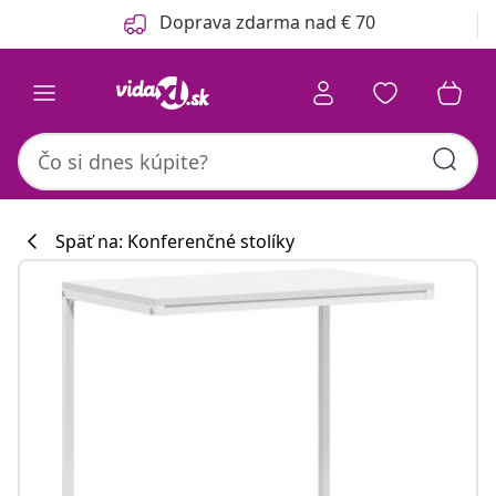
Predchádzajúce
Ďalšie
Doprava zdarma nad € 70
Späť na: Konferenčné stolíky