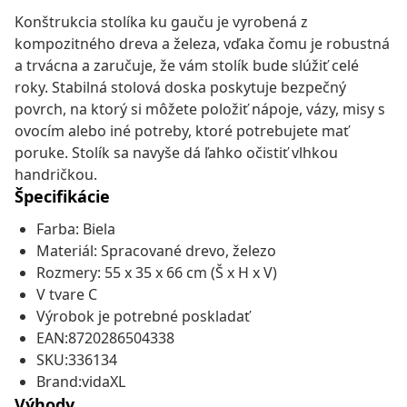
Konštrukcia stolíka ku gauču je vyrobená z
kompozitného dreva a železa, vďaka čomu je robustná
a trvácna a zaručuje, že vám stolík bude slúžiť celé
roky. Stabilná stolová doska poskytuje bezpečný
povrch, na ktorý si môžete položiť nápoje, vázy, misy s
ovocím alebo iné potreby, ktoré potrebujete mať
poruke. Stolík sa navyše dá ľahko očistiť vlhkou
handričkou.
Špecifikácie
Farba: Biela
Materiál: Spracované drevo, železo
Rozmery: 55 x 35 x 66 cm (Š x H x V)
V tvare C
Výrobok je potrebné poskladať
EAN:8720286504338
SKU:336134
Brand:vidaXL
Výhody