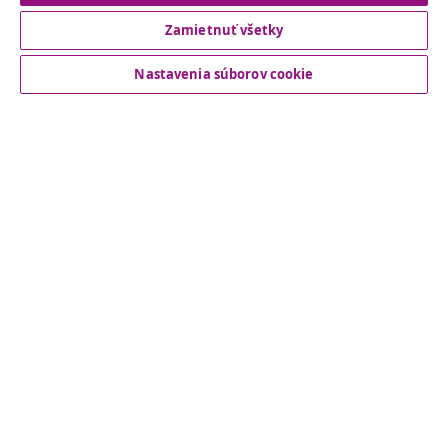
Zamietnuť všetky
Zákaznícky Servis
Nastavenia súborov cookie
Obchodní partneri
vidaXL
Nájdite viac
© 2008-2026 vidaXL www.vidaxl.sk je webová stránka vidaXL
Marketplace Europe B.V.