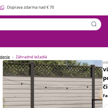
Doprava zdarma nad € 70
denie
Záhradné ležadlá
vi
v
p
č
Fa