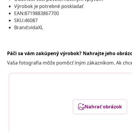
Výrobok je potrebné poskladať
EAN:8719883867700
SKU:46087
Brand:vidaXL
Páči sa vám zakúpený výrobok? Nahrajte jeho obráz
Vaša fotografia môže pomôcť iným zákazníkom. Ak chcete
Nahrať obrázok