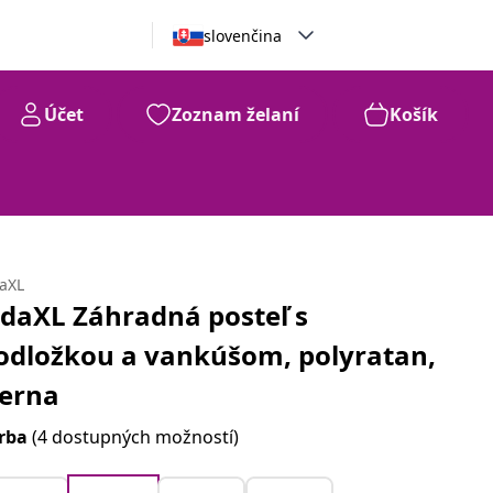
slovenčina
Účet
Zoznam želaní
Košík
daXL
idaXL Záhradná posteľ s
odložkou a vankúšom, polyratan,
ierna
rba
(4 dostupných možností)