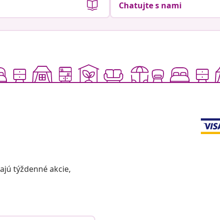
Chatujte s nami
vajú týždenné akcie,