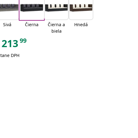
Sivá
Čierna
Čierna a
Hnedá
biela
99
213
átane DPH