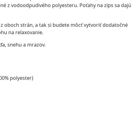
é z vodoodpudivého polyesteru. Poťahy na zips sa dajú
 z oboch strán, a tak si budete môcť vytvoriť dodatočné
ohu na relaxovanie.
ďa, snehu a mrazov.
100% polyester)