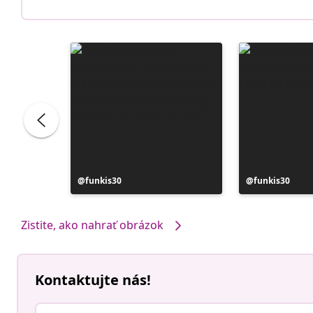
Príspevok
funkis30
Príspevok
funkis30
zverejnil
zverejnil
Zistite, ako nahrať obrázok
Kontaktujte nás!