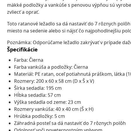
mäkké podložky a vankúše s penovou výpňou sú vyroben
zvliecť a oprať.
Toto ratanové ležadlo sa dá nastaviť do 7 rôznych polôh
miesto na sedenie alebo si nájsť čo najpohodlnejšiu pol
Poznámka: Odporúčame ležadlo zakrývať v prípade daž
Špecifikácie
Farba: Čierna
Farba vankúša a podložky: Čierna
Materiál: PE ratan, oceľ potiahnutá práškom, látka (
Rozmery: 200 x 60 x 58 cm (D x Š x V)
Šírka sedadla: 195 cm
Hĺbka sedadla: 57 cm
Výška sedadla od zeme: 23 cm
Rozmery vankúša: 40 x 40 cm (Š x H)
Hrúbka podložky: 5 cm
Záhradná posteľ sa dá nastaviť do 7 rôznych polôh
Odolnosť voči poveternostným vplyvom