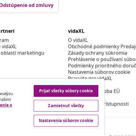
Odstúpenie od zmluvy
rtneri
vidaXL
gram
O vidaXL
e vidaXL
Obchodné podmienky Predajc
 oblasti marketingu
Zásady ochrany súkromia
Prehlásenie o používaní súbo
Podmienky prioritného doruč
Nastavenia súborov cookie
Pracujte pre vidaXL
Bezpečnosť
Zodpovedná osoba EÚ
Prijať všetky súbory cookie
 analýzu
Politikou EPR
 našimi
Prehlásenie o prístupnosti
enie o
Zamietnuť všetky
Nastavenia súborov cookie