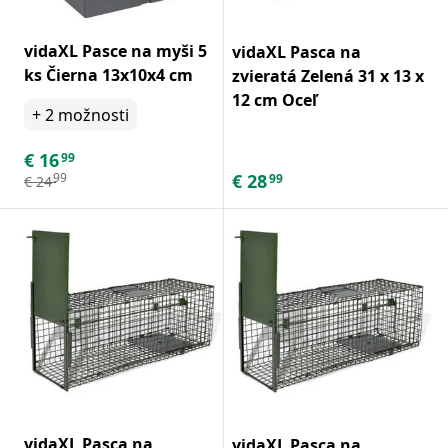
vidaXL Pasce na myši 5
vidaXL Pasca na
ks Čierna 13x10x4 cm
zvieratá Zelená 31 x 13 x
12 cm Oceľ
+
2
možnosti
€
16
99
€
28
99
99
€
24
vidaXL Pasca na
vidaXL Pasca na