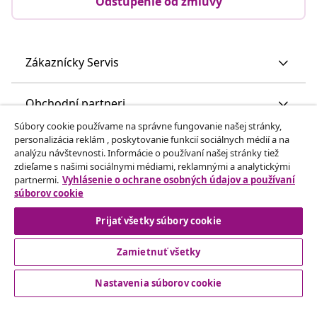
Odstúpenie od zmluvy
Zákaznícky Servis
Obchodní partneri
Súbory cookie používame na správne fungovanie našej stránky,
personalizácia reklám , poskytovanie funkcií sociálnych médií a na
vidaXL
analýzu návštevnosti. Informácie o používaní našej stránky tiež
zdieľame s našimi sociálnymi médiami, reklamnými a analytickými
partnermi.
Vyhlásenie o ochrane osobných údajov a používaní
Nájdite viac
súborov cookie
Prijať všetky súbory cookie
Zamietnuť všetky
Nastavenia súborov cookie
© 2008-2026 vidaXL www.vidaxl.sk je webová stránka vidaXL
Marketplace Europe B.V.