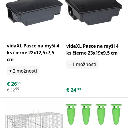
vidaXL Pasce na myši 4
vidaXL Pasce na myši 4
ks čierne 22x12,5x7,5
ks čierne 23x19x9,5 cm
cm
+
1
možnosti
+
2
možnosti
€
26
99
€
24
99
99
€
32