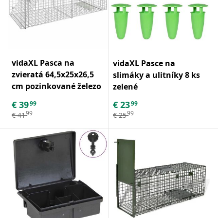
vidaXL Pasca na
vidaXL Pasce na
zvieratá 64,5x25x26,5
slimáky a ulitníky 8 ks
cm pozinkované železo
zelené
€
39
€
23
99
99
99
99
€
41
€
25