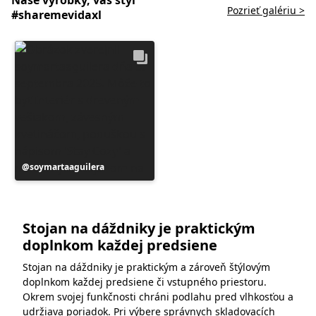
Pozrieť galériu >
#sharemevidaxl
Príspevok
soymartaaguilera
zverejnil
Stojan na dáždniky je praktickým
doplnkom každej predsiene
Stojan na dáždniky je praktickým a zároveň štýlovým
doplnkom každej predsiene či vstupného priestoru.
Okrem svojej funkčnosti chráni podlahu pred vlhkosťou a
udržiava poriadok. Pri výbere správnych
skladovacích