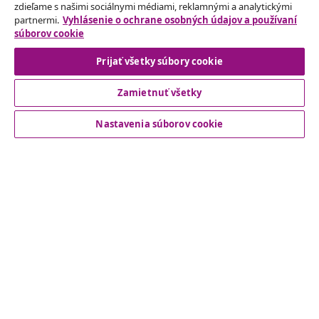
Odstúpenie od zmluvy
zdieľame s našimi sociálnymi médiami, reklamnými a analytickými
partnermi.
Vyhlásenie o ochrane osobných údajov a používaní
Odošlite žiadosť o odstúpenie od vašej objednávky.
súborov cookie
Prijať všetky súbory cookie
Odstúpenie od zmluvy
Zamietnuť všetky
Zákaznícky Servis
Nastavenia súborov cookie
Obchodní partneri
vidaXL
Nájdite viac