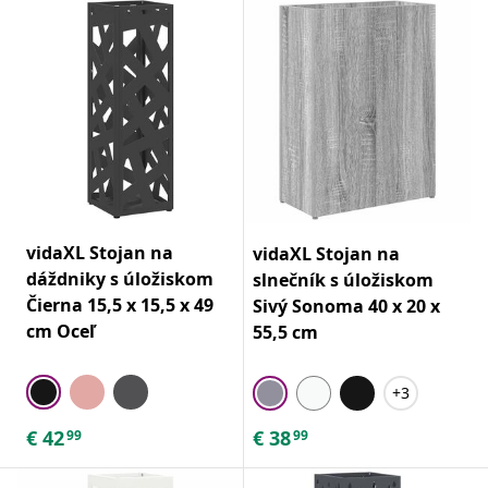
vidaXL Stojan na
vidaXL Stojan na
dáždniky s úložiskom
slnečník s úložiskom
Čierna 15,5 x 15,5 x 49
Sivý Sonoma 40 x 20 x
cm Oceľ
55,5 cm
+3
€
42
€
38
99
99