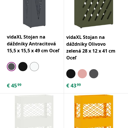
vidaXL Stojan na
vidaXL Stojan na
dáždniky Antracitová
dáždniky Olivovo
15,5 x 15,5 x 49 cm Oceľ
zelená 28 x 12 x 41 cm
Oceľ
€
45
€
43
99
99