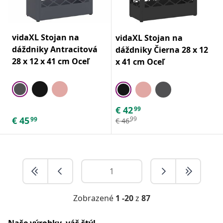
vidaXL Stojan na
vidaXL Stojan na
dáždniky Antracitová
dáždniky Čierna 28 x 12
28 x 12 x 41 cm Oceľ
x 41 cm Oceľ
€
42
99
€
45
99
99
€
46
Zobrazené
1 -20
z
87
Naše výrobky, váš štýl