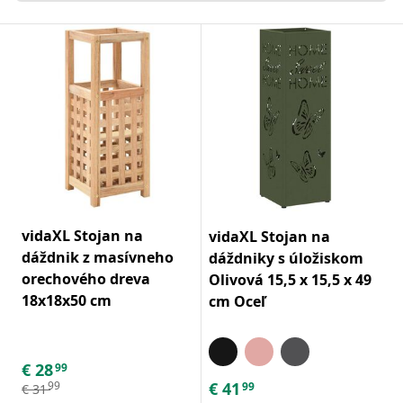
vidaXL Stojan na
vidaXL Stojan na
dáždnik z masívneho
dáždniky s úložiskom
orechového dreva
Olivová 15,5 x 15,5 x 49
18x18x50 cm
cm Oceľ
€
28
99
€
41
99
99
€
31