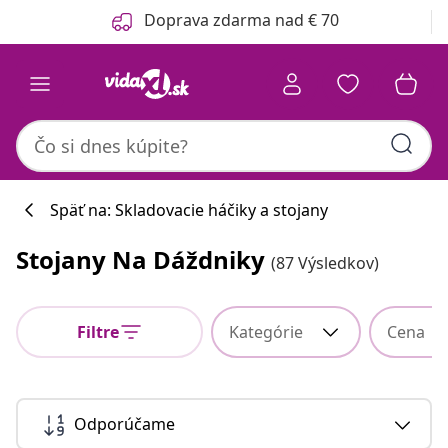
Predchádzajúce
Ďalšie
Doprava zdarma nad € 70
Späť na: Skladovacie háčiky a stojany
Stojany Na Dáždniky
(87 Výsledkov)
Filtre
Kategórie
Cena
Odporúčame