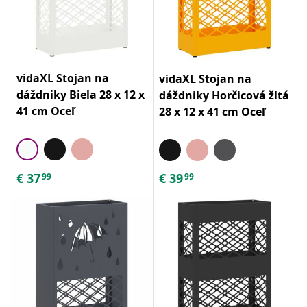
vidaXL Stojan na
vidaXL Stojan na
dáždniky Biela 28 x 12 x
dáždniky Horčicová žltá
41 cm Oceľ
28 x 12 x 41 cm Oceľ
€
37
€
39
99
99