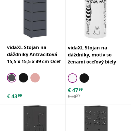
vidaXL Stojan na
vidaXL Stojan na
dáždniky Antracitová
dáždniky, motív so
15,5 x 15,5 x 49 cm Oceľ
ženami oceľový biely
€
47
99
€
43
99
99
€
50