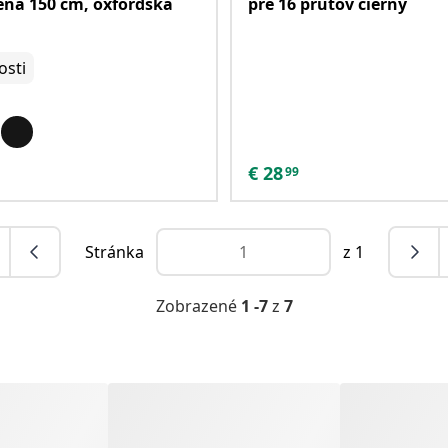
ná 150 cm, oxfordská
pre 16 prútov čierny
sti
€
28
99
Stránka
z 1
Zobrazené
1 -7
z
7