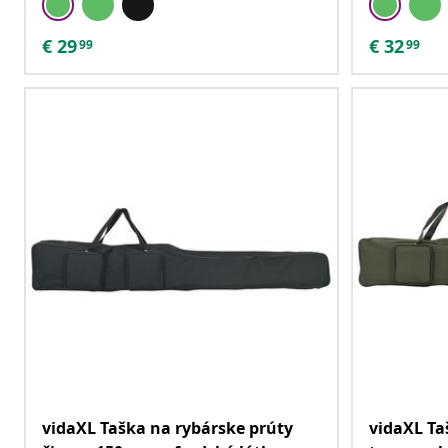
€
29
€
32
99
99
vidaXL Taška na rybárske prúty
vidaXL Ta