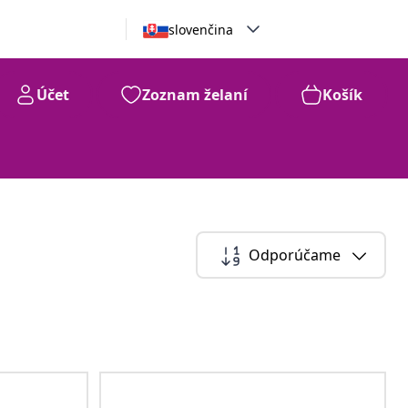
slovenčina
Účet
Zoznam želaní
Košík
Odporúčame