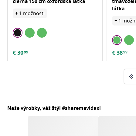
čierna 150 cm oxfordská látka
tmavozele
látka
+
1
možnosti
+
1
možno
€
30
€
38
99
99
Naše výrobky, váš štýl #sharemevidaxl