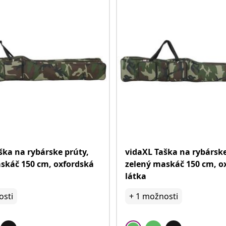
ška na rybárske prúty,
vidaXL Taška na rybárske
skáč 150 cm, oxfordská
zelený maskáč 150 cm, o
látka
sti
+
1
možnosti