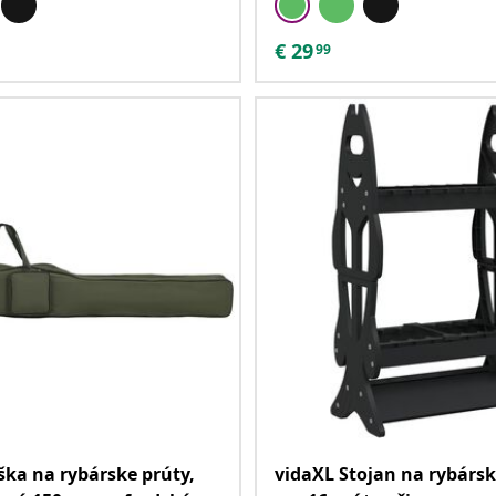
€
29
99
ška na rybárske prúty,
vidaXL Stojan na rybársk