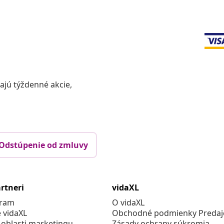
vajú týždenné akcie,
Odstúpenie od zmluvy
rtneri
vidaXL
gram
O vidaXL
e vidaXL
Obchodné podmienky Predajc
 oblasti marketingu
Zásady ochrany súkromia