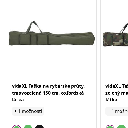
vidaXL Taška na rybárske prúty,
vidaXL Ta
tmavozelená 150 cm, oxfordská
zelený ma
látka
látka
+
1
možnosti
+
1
možno