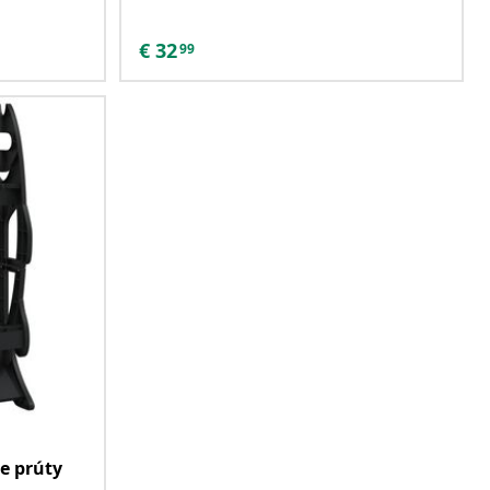
€
32
99
e prúty