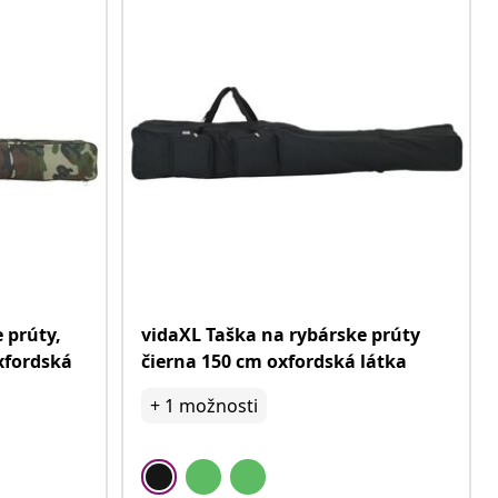
 prúty,
vidaXL Taška na rybárske prúty
xfordská
čierna 150 cm oxfordská látka
+
1
možnosti