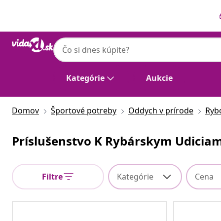
Predchádzajúce
Ďalšie
Kategórie
Aukcie
Domov
Športové potreby
Oddych v prírode
Ryb
Príslušenstvo K Rybárskym Udicia
Filtre
Kategórie
Cena